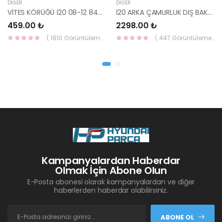
DIĞER
DIĞER
VİTES KÖRÜĞÜ İ20 08-12 84640-1J000-YS
İ20 ARKA ÇAMURLUK DIŞ BAKALİTİ SOL 2015- ( PARLAK SİYAH ) 87360-C8000-YS
459.00 ₺
2298.00 ₺
( 1810 Görüntüleme )
( 447 Görüntüleme )
Kampanyalardan Haberdar
Olmak İçin Abone Olun
E-Posta abonesi olarak kampanyalardan ve diğer
haberlerden haberdar olabilirsiniz.
ABONE OL