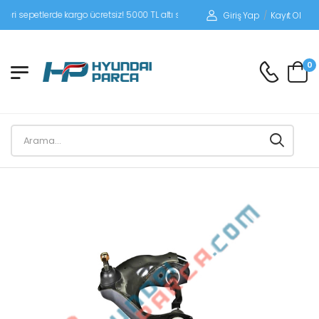
sepetlerde kargo ücretsiz! 5000 TL altı siparişlerinizde siparişleriniz alıcı ödemel
Giriş Yap
/
Kayıt Ol
0