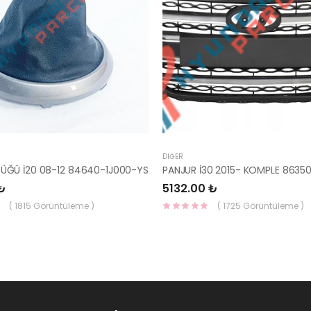
DIĞER
RÜĞÜ İ20 08-12 84640-1J000-YS
₺
5132.00 ₺
( 1815 Görüntüleme )
( 1725 Görüntüleme )