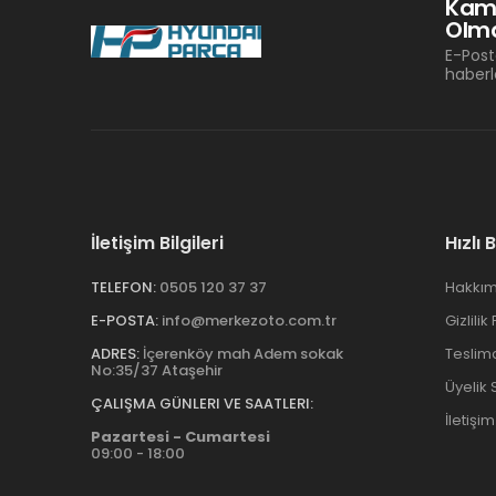
Kam
Olma
E-Post
haberl
İletişim Bilgileri
Hızlı 
TELEFON:
0505 120 37 37
Hakkım
E-POSTA:
info@merkezoto.com.tr
Gizlilik
ADRES:
İçerenköy mah Adem sokak
Teslim
No:35/37 Ataşehir
Üyelik
ÇALIŞMA GÜNLERI VE SAATLERI:
İletişim
Pazartesi - Cumartesi
09:00 - 18:00