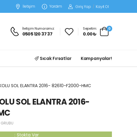
İletişim
Yardım
Giriş Yap
/
Kayıt Ol
İletişim Numaramız:
Sepetim:
0
0505 120 37 37
0.00 ₺
Sıcak Fırsatlar
Kampanyalar!
 KOLU SOL ELANTRA 2016- 82610-F2000-HMC
OLU SOL ELANTRA 2016-
HMC
 GRUBU
:
Stokta Var