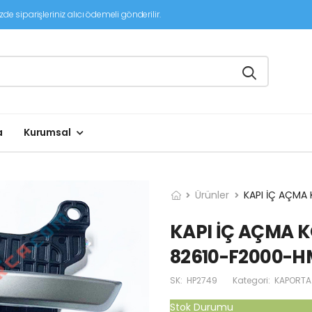
de siparişleriniz alıcı ödemeli gönderilir.
a
Kurumsal
Ürünler
KAPI İÇ AÇMA
KAPI İÇ AÇMA K
82610-F2000-
SK:
HP2749
Kategori:
KAPORTA
Stok Durumu