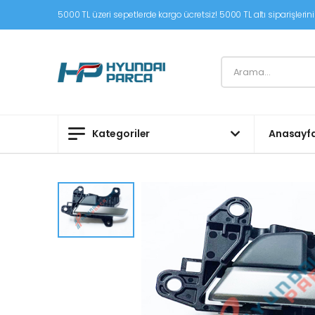
5000 TL üzeri sepetlerde kargo ücretsiz! 5000 TL altı siparişleriniz
Kategoriler
Anasayf