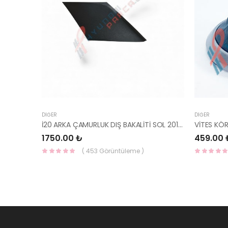
DIĞER
DIĞER
İ20 ARKA ÇAMURLUK DIŞ BAKALİTİ SOL 2015- ( PARLAK SİYAH ) 87360-C8000-YS
VİTES KÖ
1750.00 ₺
459.00 
( 453 Görüntüleme )