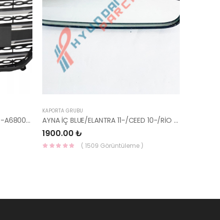
KAPORTA GRUBU
PANJUR İ30 2015- KOMPLE 86350-A6800-YS
AYNA İÇ BLUE/ELANTRA 11-/CEED 10-/RİO 12-/SPORTAGE 11- 85101-3X100-HMC
1900.00 ₺
( 1509 Görüntüleme )