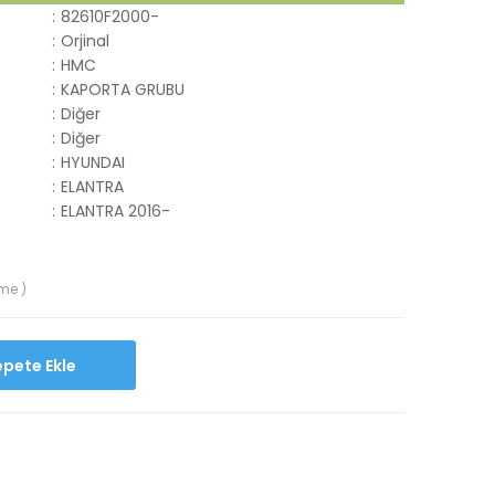
:
82610F2000-
:
Orjinal
:
HMC
:
KAPORTA GRUBU
:
Diğer
:
Diğer
:
HYUNDAI
:
ELANTRA
:
ELANTRA 2016-
me )
Sepete Ekle