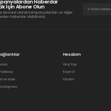
panyalardan Haberdar
k İçin Abone Olun
a abonesi olarak kampanyalardan ve diğer
erden haberdar olabilirsiniz.
Bağlantılar
Hesabım
ızda
Giriş Yap
 Politikası
Kayıt Ol
at ve İade
Yardım
 Sözleşmesi