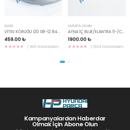
DIĞER
KAPORTA GRUBU
VİTES KÖRÜĞÜ İ20 08-12 84640-1J000-YS
AYNA İÇ BLUE/ELANTRA 11-/CEED 10-/RİO 12-/SPORTAGE 11- 85101-3X100-HMC
459.00 ₺
1900.00 ₺
( 1810 Görüntüleme )
( 1504 Görüntüleme )
Kampanyalardan Haberdar
Olmak İçin Abone Olun