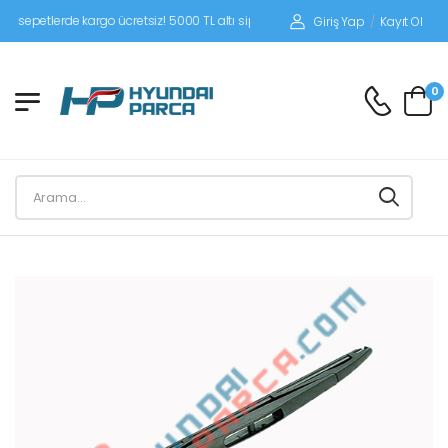
epetlerde kargo ücretsiz! 5000 TL altı siparişlerinizde siparişleriniz alıcı ödemel
Giriş Yap
/
Kayıt Ol
0