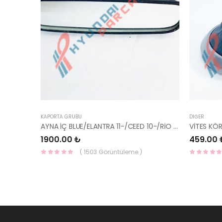
KAPORTA GRUBU
DIĞER
AYNA İÇ BLUE/ELANTRA 11-/CEED 10-/RİO 12-/SPORTAGE 11- 85101-3X100-HMC
VİTES KÖ
1900.00 ₺
459.00 
( 1503 Görüntüleme )