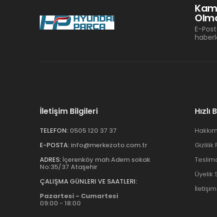
Kam
Olma
E-Post
haberl
İletişim Bilgileri
Hızlı 
TELEFON:
0505 120 37 37
Hakkım
E-POSTA:
info@merkezoto.com.tr
Gizlilik
ADRES:
İçerenköy mah Adem sokak
Teslim
No:35/37 Ataşehir
Üyelik
ÇALIŞMA GÜNLERI VE SAATLERI:
İletişim
Pazartesi - Cumartesi
09:00 - 18:00