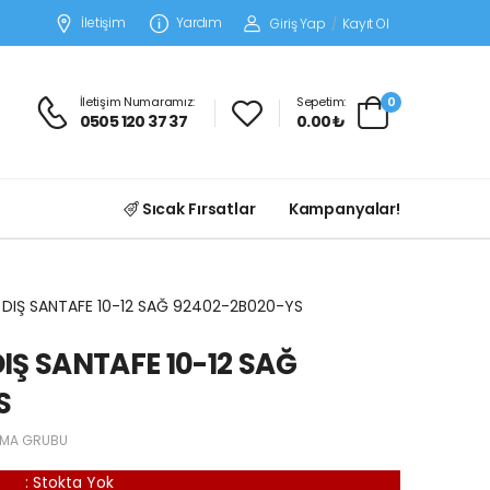
İletişim
Yardım
Giriş Yap
/
Kayıt Ol
İletişim Numaramız:
Sepetim:
0
0505 120 37 37
0.00 ₺
Sıcak Fırsatlar
Kampanyalar!
 DIŞ SANTAFE 10-12 SAĞ 92402-2B020-YS
IŞ SANTAFE 10-12 SAĞ
S
TMA GRUBU
:
Stokta Yok