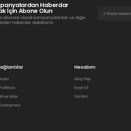
panyalardan Haberdar
k İçin Abone Olun
a abonesi olarak kampanyalardan ve diğer
erden haberdar olabilirsiniz.
Bağlantılar
Hesabım
ızda
Giriş Yap
 Politikası
Kayıt Ol
at ve İade
Yardım
 Sözleşmesi