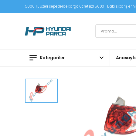
5000 TL üzeri sepetlerde kargo ücretsiz! 5000 TL altı siparişleriniz
Kategoriler
Anasayf