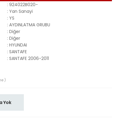
:
924022B020-
:
Yan Sanayi
:
YS
:
AYDINLATMA GRUBU
:
Diğer
:
Diğer
:
HYUNDAI
:
SANTAFE
:
SANTAFE 2006-2011
me )
a Yok