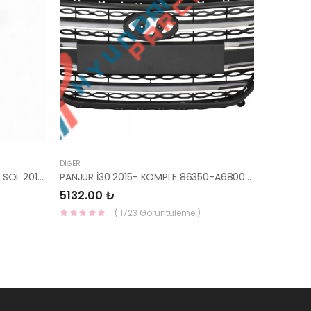
DIĞER
İ20 ARKA ÇAMURLUK DIŞ BAKALİTİ SOL 2015- ( PARLAK SİYAH ) 87360-C8000-YS
PANJUR İ30 2015- KOMPLE 86350-A6800-YS
5132.00 ₺
( 1723 Görüntüleme )