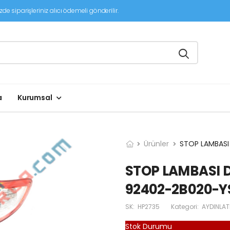
de siparişleriniz alıcı ödemeli gönderilir.
a
Kurumsal
Ürünler
STOP LAMBASI
STOP LAMBASI D
92402-2B020-Y
SK:
HP2735
Kategori:
AYDINLA
Stok Durumu