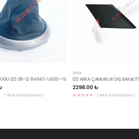
DIĞER
RÜĞÜ İ20 08-12 84640-1J000-YS
₺
2298.00 ₺
( 1808 Görüntüleme )
( 444 Görüntüleme )