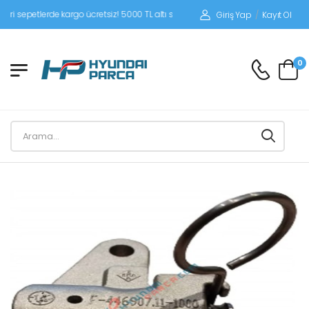
epetlerde kargo ücretsiz! 5000 TL altı siparişlerinizde siparişleriniz alıcı ödemeli
Giriş Yap
/
Kayıt Ol
0