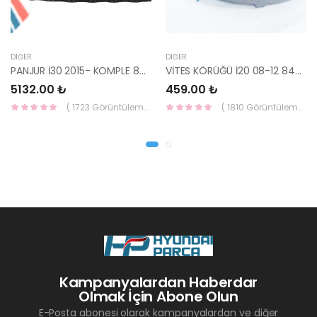
DIĞER
DIĞER
PANJUR İ30 2015- KOMPLE 86350-A6800-YS
VİTES KÖRÜĞÜ İ20 08-12 84640-1J000-YS
5132.00 ₺
459.00 ₺
( 1723 Görüntüleme )
( 1810 Görüntüleme )
Kampanyalardan Haberdar
Olmak İçin Abone Olun
E-Posta abonesi olarak kampanyalardan ve diğer