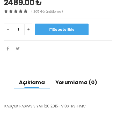
2489.00 ₺
( 305 Görüntüleme )
Sepete Ekle
Açıklama
Yorumlama (0)
KAUÇUK PASPAS SİYAH İ20 2015- V18STRS-HMC