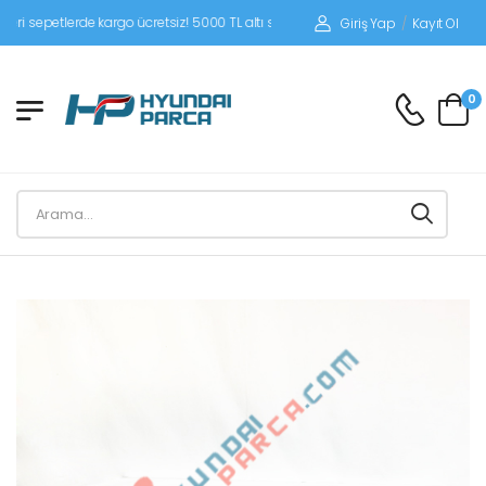
epetlerde kargo ücretsiz! 5000 TL altı siparişlerinizde siparişleriniz alıcı ödemeli
Giriş Yap
/
Kayıt Ol
0