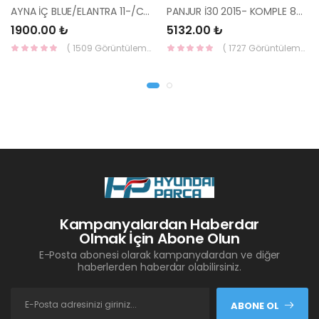
AYNA İÇ BLUE/ELANTRA 11-/CEED 10-/RİO 12-/SPORTAGE 11- 85101-3X100-HMC
PANJUR İ30 2015- KOMPLE 86350-A6800-YS
1900.00 ₺
5132.00 ₺
( 1509 Görüntüleme )
( 1727 Görüntüleme )
Kampanyalardan Haberdar
Olmak İçin Abone Olun
E-Posta abonesi olarak kampanyalardan ve diğer
haberlerden haberdar olabilirsiniz.
ABONE OL