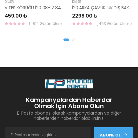
DIĞER
DIĞER
VİTES KÖRÜĞÜ İ20 08-12 84640-1J000-YS
İ20 ARKA ÇAMURLUK DIŞ BAKALİTİ SOL 2015- ( PARLAK SİYAH ) 87360-C8000-YS
459.00 ₺
2298.00 ₺
( 1814 Görüntüleme )
( 453 Görüntüleme )
Kampanyalardan Haberdar
Olmak İçin Abone Olun
E-Posta abonesi olarak kampanyalardan ve diğer
haberlerden haberdar olabilirsiniz.
ABONE OL