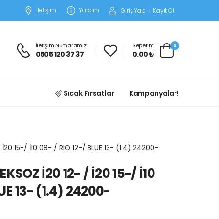
İletişim
Yardım
Giriş Yap
/
Kayıt Ol
İletişim Numaramız:
Sepetim:
0
0505 120 37 37
0.00 ₺
Sıcak Fırsatlar
Kampanyalar!
 İ20 15-/ İ10 08- / RIO 12-/ BLUE 13- (1.4) 24200-
KSOZ İ20 12- / İ20 15-/ İ10
UE 13- (1.4) 24200-