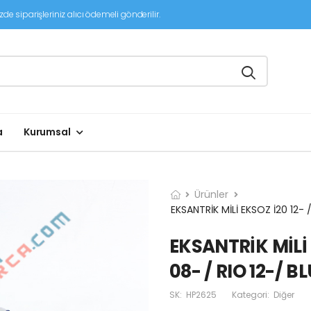
de siparişleriniz alıcı ödemeli gönderilir.
a
Kurumsal
Ürünler
EKSANTRİK MİLİ EKSOZ İ20 12- /
EKSANTRİK MİLİ E
08- / RIO 12-/ BL
SK:
HP2625
Kategori:
Diğer