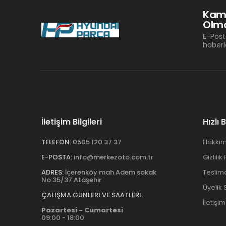
Kam
Olma
E-Post
haberl
İletişim Bilgileri
Hızlı 
TELEFON:
0505 120 37 37
Hakkım
E-POSTA:
info@merkezoto.com.tr
Gizlilik
ADRES:
İçerenköy mah Adem sokak
Teslim
No:35/37 Ataşehir
Üyelik
ÇALIŞMA GÜNLERI VE SAATLERI:
İletişim
Pazartesi - Cumartesi
09:00 - 18:00