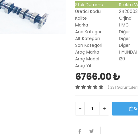
Stok Durumu
:
Stokta V
Üretici Kodu
:
2420003
Kalite
:
Orjinal
Marka
:
HMC
Ana Kategori
:
Diğer
Alt Kategori
:
Diğer
Son Kategori
:
Diğer
Araç Marka
:
HYUNDAI
Araç Model
:
i20
Araç Yıl
:
6766.00 ₺
( 231 Görüntüle