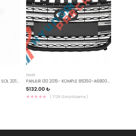
DIĞER
İ20 ARKA ÇAMURLUK DIŞ BAKALİTİ SOL 2015- ( PARLAK SİYAH ) 87360-C8000-YS
PANJUR İ30 2015- KOMPLE 86350-A6800-YS
5132.00 ₺
( 1729 Görüntüleme )