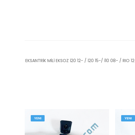
EKSANTRİK MİLİ EKSOZ İ20 12- / İ20 15-/ İ10 08- / RIO 1
YENI
YENI