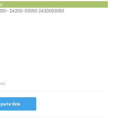
ar
051- 24200-03050 2420003050
me )
Sepete Ekle