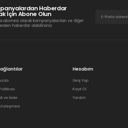
panyalardan Haberdar
k İçin Abone Olun
a abonesi olarak kampanyalardan ve diğer
erden haberdar olabilirsiniz.
Bağlantılar
Hesabım
ızda
Giriş Yap
 Politikası
Kayıt Ol
at ve İade
Yardım
 Sözleşmesi