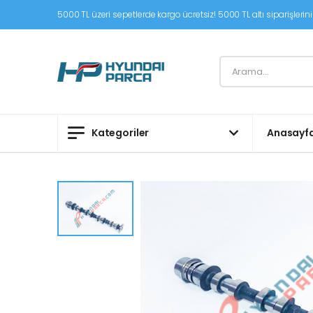
5000 TL üzeri sepetlerde kargo ücretsiz! 5000 TL altı siparişleriniz
Kategoriler
Anasayf