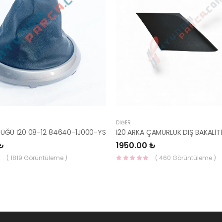
DIĞER
RÜĞÜ İ20 08-12 84640-1J000-YS
₺
1950.00 ₺
( 1819 Görüntüleme )
( 460 Görüntüleme )