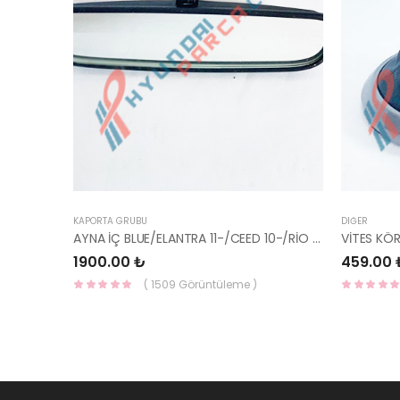
KAPORTA GRUBU
DIĞER
AYNA İÇ BLUE/ELANTRA 11-/CEED 10-/RİO 12-/SPORTAGE 11- 85101-3X100-HMC
VİTES KÖ
1900.00 ₺
459.00 
( 1509 Görüntüleme )