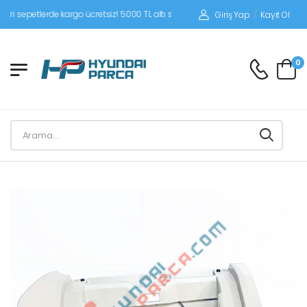
petlerde kargo ücretsiz! 5000 TL altı siparişlerinizde siparişleriniz alıcı ödemeli
Giriş Yap
/
Kayıt Ol
0