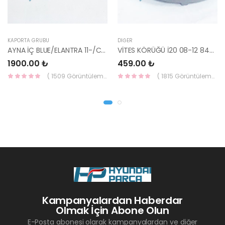
KAPORTA GRUBU
DIĞER
AYNA İÇ BLUE/ELANTRA 11-/CEED 10-/RİO 12-/SPORTAGE 11- 85101-3X100-HMC
VİTES KÖRÜĞÜ İ20 08-12 84640-1J000-YS
1900.00 ₺
459.00 ₺
( 1509 Görüntüleme )
( 1815 Görüntüleme )
Kampanyalardan Haberdar
Olmak İçin Abone Olun
E-Posta abonesi olarak kampanyalardan ve diğer