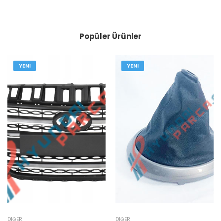
Popüler Ürünler
YENI
YENI
DIĞER
DIĞER