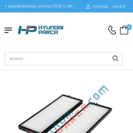
epetlerde kargo ücretsiz! 5000 TL altı siparişlerinizde siparişleriniz alıcı ödemel
Giriş Yap
/
Kayıt Ol
0