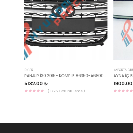
DIĞER
KAPORTA GR
PANJUR İ30 2015- KOMPLE 86350-A6800-YS
5132.00 ₺
1900.00
( 1725 Görüntüleme )