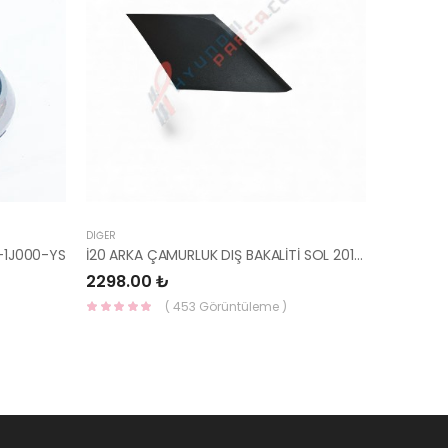
DIĞER
-1J000-YS
İ20 ARKA ÇAMURLUK DIŞ BAKALİTİ SOL 2015- ( PARLAK SİYAH ) 87360-C8000-YS
2298.00 ₺
( 453 Görüntüleme )