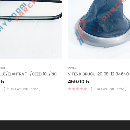
UBU
DIĞER
AYNA İÇ BLUE/ELANTRA 11-/CEED 10-/RİO 12-/SPORTAGE 11- 85101-3X100-HMC
VİTES KÖRÜĞÜ İ20 08-12 84640
 ₺
459.00 ₺
( 1509 Görüntüleme )
( 1814 Görüntüleme )