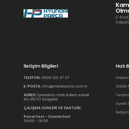
Kam
Olma
E-Post
haberl
İletişim Bilgileri
Hızlı 
TELEFON:
0505 120 37 37
Hakkım
E-POSTA:
info@merkezoto.com.tr
Gizlilik
ADRES:
İçerenköy mah Adem sokak
Teslim
No:35/37 Ataşehir
Üyelik
ÇALIŞMA GÜNLERI VE SAATLERI:
İletişim
Pazartesi - Cumartesi
09:00 - 18:00