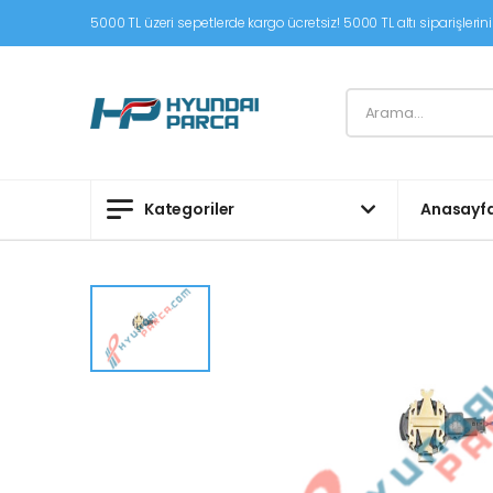
5000 TL üzeri sepetlerde kargo ücretsiz! 5000 TL altı siparişleriniz
Kategoriler
Anasayf