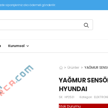
de siparişleriniz alıcı ödemeli gönderilir.
a
Kurumsal
Ürünler
YAĞMUR SENSÖ
YAĞMUR SENSÖR
HYUNDAI
SK:
HP2531
Kategori:
ELEKTRON
Stok Durumu