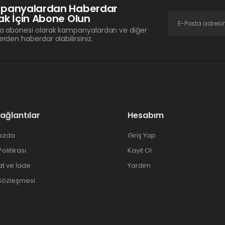
panyalardan Haberdar
k İçin Abone Olun
a abonesi olarak kampanyalardan ve diğer
erden haberdar olabilirsiniz.
Bağlantılar
Hesabım
ızda
Giriş Yap
 Politikası
Kayıt Ol
at ve İade
Yardım
 Sözleşmesi