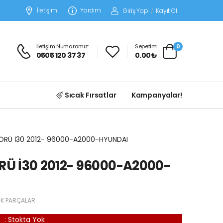
İletişim
Yardım
Giriş Yap
/
Kayıt Ol
İletişim Numaramız:
Sepetim:
0
0505 120 37 37
0.00 ₺
Sıcak Fırsatlar
Kampanyalar!
RÜ İ30 2012- 96000-A2000-HYUNDAI
Ü İ30 2012- 96000-A2000-
İK PARÇALAR
:
Stokta Yok