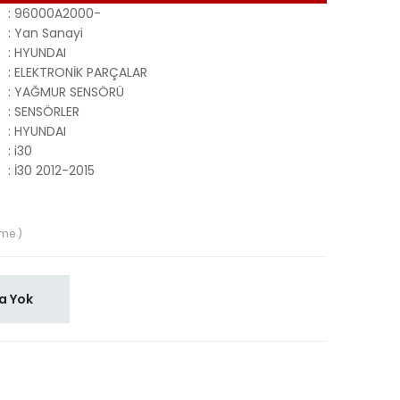
:
96000A2000-
:
Yan Sanayi
:
HYUNDAI
:
ELEKTRONİK PARÇALAR
:
YAĞMUR SENSÖRÜ
:
SENSÖRLER
:
HYUNDAI
:
i30
:
İ30 2012-2015
me )
a Yok