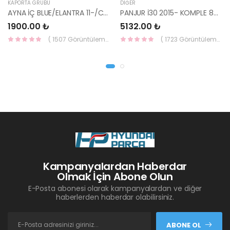
KAPORTA GRUBU
DIĞER
AYNA İÇ BLUE/ELANTRA 11-/CEED 10-/RİO 12-/SPORTAGE 11- 85101-3X100-HMC
PANJUR İ30 2015- KOMPLE 86350-A6800-YS
1900.00 ₺
5132.00 ₺
( 1507 Görüntüleme )
( 1723 Görüntüleme )
Kampanyalardan Haberdar
Olmak İçin Abone Olun
E-Posta abonesi olarak kampanyalardan ve diğer
haberlerden haberdar olabilirsiniz.
ABONE OL