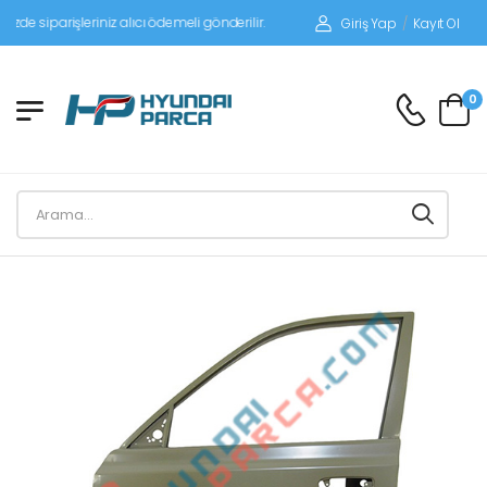
siparişleriniz alıcı ödemeli gönderilir.
Giriş Yap
/
Kayıt Ol
0