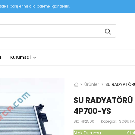
de siparişleriniz alıcı ödemeli gönderilir.
a
Kurumsal
Ürünler
SU RADYATÖRÜ
SU RADYATÖRÜ İ2
4P700-YS
SK:
HP2500
Kategori:
SOĞUTMA 
Stok Durumu
:
Sto