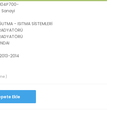
104P700-
 Sanayi
UTMA - ISITMA SİSTEMLERİ
RADYATÖRÜ
RADYATÖRÜ
NDAI
 2013-2014
me )
Sepete Ekle