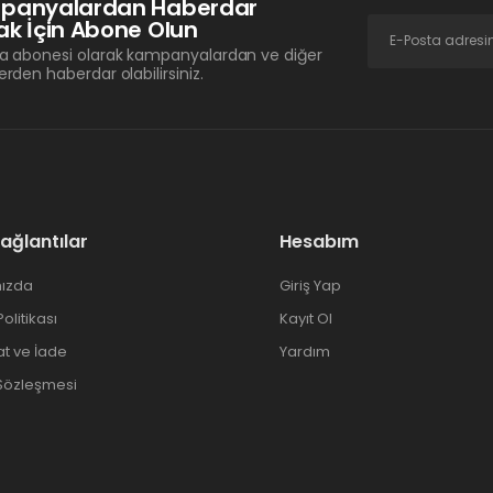
panyalardan Haberdar
k İçin Abone Olun
a abonesi olarak kampanyalardan ve diğer
erden haberdar olabilirsiniz.
Bağlantılar
Hesabım
ızda
Giriş Yap
 Politikası
Kayıt Ol
at ve İade
Yardım
 Sözleşmesi