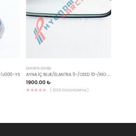
KAPORTA GRUBU
-1J000-YS
AYNA İÇ BLUE/ELANTRA 11-/CEED 10-/RİO 12-/SPORTAGE 11- 85101-3X100-HMC
1900.00 ₺
( 1509 Görüntüleme )