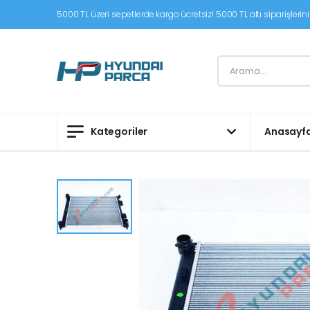
5000 TL üzeri sepetlerde kargo ücretsiz! 5000 TL altı siparişleriniz
Kategoriler
Anasayf