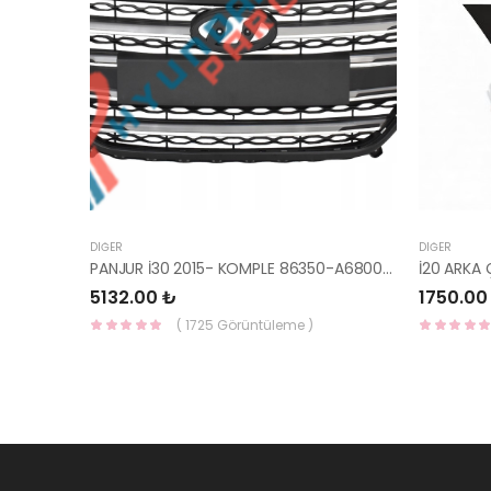
DIĞER
DIĞER
PANJUR İ30 2015- KOMPLE 86350-A6800-YS
5132.00 ₺
1750.00
( 1725 Görüntüleme )