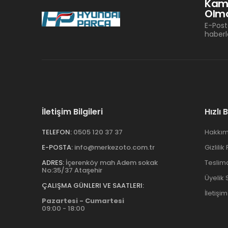
Kam
Olma
E-Post
haberl
İletişim Bilgileri
Hızlı 
TELEFON:
0505 120 37 37
Hakkım
E-POSTA:
info@merkezoto.com.tr
Gizlilik
ADRES:
İçerenköy mah Adem sokak
Teslim
No:35/37 Ataşehir
Üyelik
ÇALIŞMA GÜNLERI VE SAATLERI:
İletişim
Pazartesi - Cumartesi
09:00 - 18:00