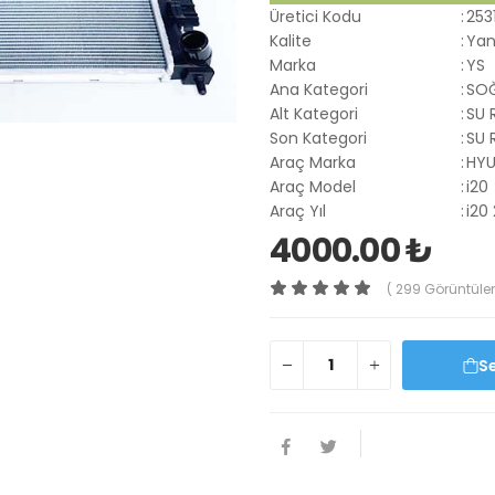
Üretici Kodu
:
253
Kalite
:
Yan
Marka
:
YS
Ana Kategori
:
SOĞ
Alt Kategori
:
SU 
Son Kategori
:
SU 
Araç Marka
:
HYU
Araç Model
:
i20
Araç Yıl
:
i20
4000.00 ₺
( 299 Görüntüle