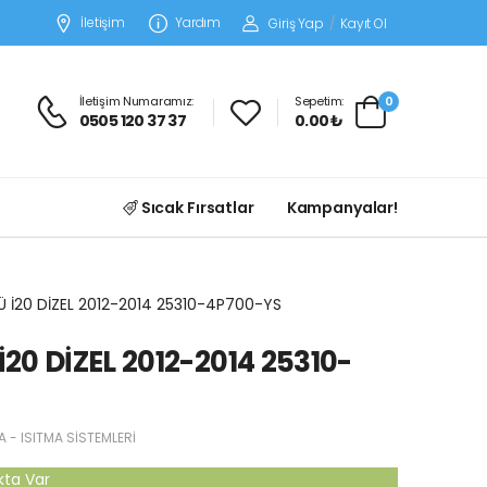
İletişim
Yardım
Giriş Yap
/
Kayıt Ol
İletişim Numaramız:
Sepetim:
0
0505 120 37 37
0.00 ₺
Sıcak Fırsatlar
Kampanyalar!
 İ20 DİZEL 2012-2014 25310-4P700-YS
0 DİZEL 2012-2014 25310-
- ISITMA SİSTEMLERİ
kta Var