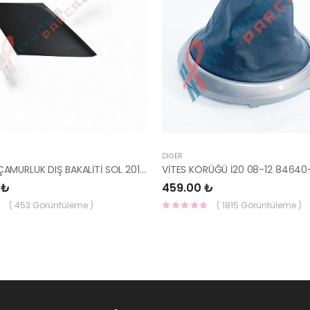
DIĞER
İ20 ARKA ÇAMURLUK DIŞ BAKALİTİ SOL 2015- ( PARLAK SİYAH ) 87360-C8000-YS
VİTES KÖRÜĞÜ İ20 08-12 84640
 ₺
459.00 ₺
( 453 Görüntüleme )
( 1815 Görüntüleme )