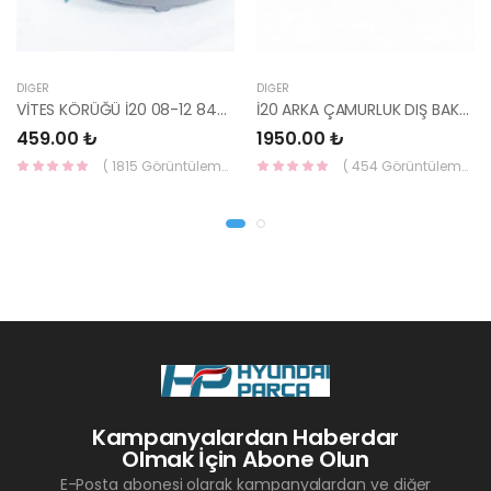
DIĞER
DIĞER
VİTES KÖRÜĞÜ İ20 08-12 84640-1J000-YS
İ20 ARKA ÇAMURLUK DIŞ BAKALİTİ SOL 2015- ( PARLAK SİYAH ) 87360-C8000-YS
459.00 ₺
1950.00 ₺
( 1815 Görüntüleme )
( 454 Görüntüleme )
Kampanyalardan Haberdar
Olmak İçin Abone Olun
E-Posta abonesi olarak kampanyalardan ve diğer