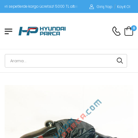
sepetlerde kargo ücretsiz! 5000 TL altı siparişlerinizde siparişleriniz alıcı ödemel
Giriş Yap
/
Kayıt Ol
0