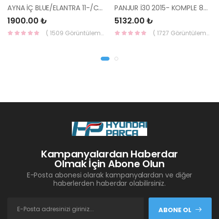
AYNA İÇ BLUE/ELANTRA 11-/CEED 10-/RİO 12-/SPORTAGE 11- 85101-3X100-HMC
PANJUR İ30 2015- KOMPLE 86350-A6800-YS
1900.00 ₺
5132.00 ₺
( 1509 Görüntüleme )
( 1727 Görüntüleme )
Kampanyalardan Haberdar
Olmak İçin Abone Olun
E-Posta abonesi olarak kampanyalardan ve diğer
haberlerden haberdar olabilirsiniz.
ABONE OL