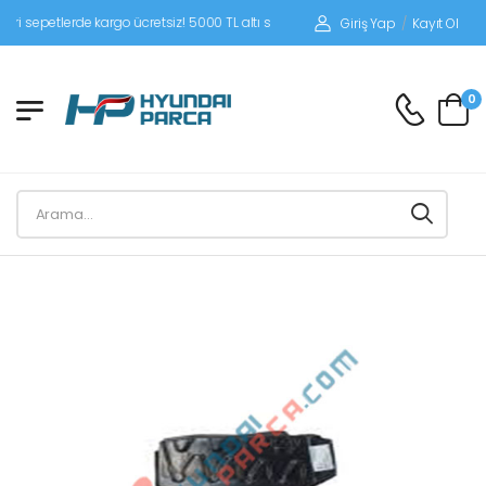
epetlerde kargo ücretsiz! 5000 TL altı siparişlerinizde siparişleriniz alıcı ödemeli
Giriş Yap
/
Kayıt Ol
0