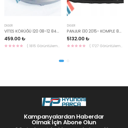
DIĞER
DIĞER
VİTES KÖRÜĞÜ İ20 08-12 84640-1J000-YS
PANJUR İ30 2015- KOMPLE 86350-A6800-YS
459.00 ₺
5132.00 ₺
( 1815 Görüntüleme )
( 1727 Görüntüleme )
Kampanyalardan Haberdar
Olmak İçin Abone Olun