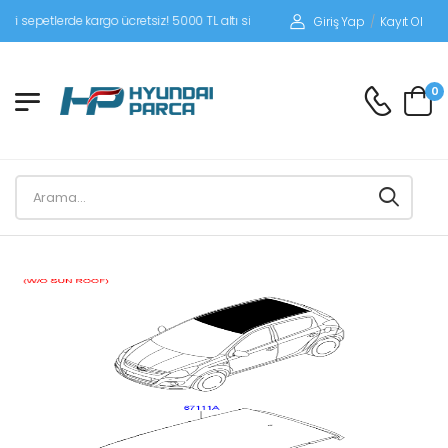
petlerde kargo ücretsiz! 5000 TL altı siparişlerinizde siparişleriniz alıcı ödemeli
Giriş Yap
/
Kayıt Ol
0