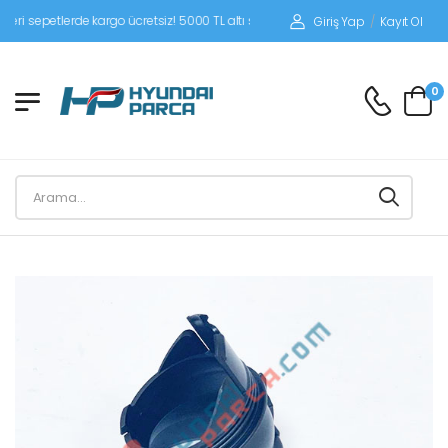
sepetlerde kargo ücretsiz! 5000 TL altı siparişlerinizde siparişleriniz alıcı ödemel
Giriş Yap
/
Kayıt Ol
0