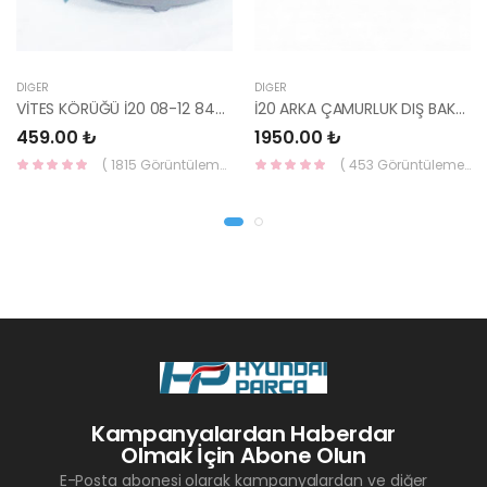
DIĞER
DIĞER
VİTES KÖRÜĞÜ İ20 08-12 84640-1J000-YS
İ20 ARKA ÇAMURLUK DIŞ BAKALİTİ SOL 2015- ( PARLAK SİYAH ) 87360-C8000-YS
459.00 ₺
1950.00 ₺
( 1815 Görüntüleme )
( 453 Görüntüleme )
Kampanyalardan Haberdar
Olmak İçin Abone Olun
E-Posta abonesi olarak kampanyalardan ve diğer