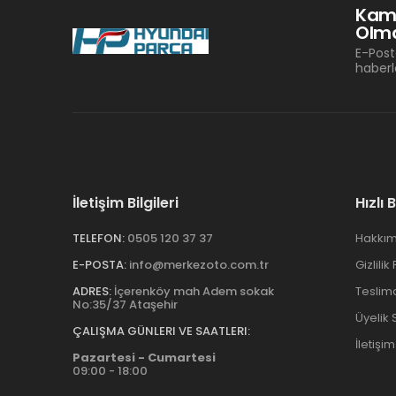
Kam
Olma
E-Post
haberl
İletişim Bilgileri
Hızlı 
TELEFON:
0505 120 37 37
Hakkım
E-POSTA:
info@merkezoto.com.tr
Gizlilik
ADRES:
İçerenköy mah Adem sokak
Teslim
No:35/37 Ataşehir
Üyelik
ÇALIŞMA GÜNLERI VE SAATLERI:
İletişim
Pazartesi - Cumartesi
09:00 - 18:00