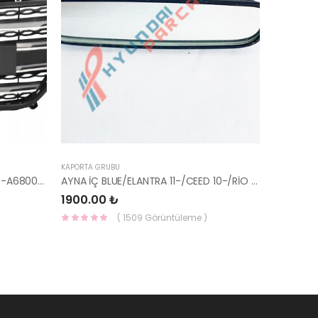
KAPORTA GRUBU
PANJUR İ30 2015- KOMPLE 86350-A6800-YS
AYNA İÇ BLUE/ELANTRA 11-/CEED 10-/RİO 12-/SPORTAGE 11- 85101-3X100-HMC
1900.00 ₺
( 1509 Görüntüleme )