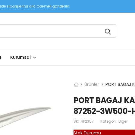
de siparişleriniz alıcı ödemeli gönderilir.
a
Kurumsal
Ürünler
PORT BAGAJ 
PORT BAGAJ KA
87252-3W500-
SK:
HP2357
Kategori:
Diğer
Stok Durumu