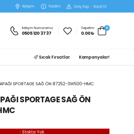
İletişim
Yardım
Giriş Yap
/
Kayıt Ol
İletişim Numaramız:
Sepetim:
0
0505 120 37 37
0.00 ₺
Sıcak Fırsatlar
Kampanyalar!
KAPAĞI SPORTAGE SAĞ ÖN 87252-3W500-HMC
PAĞI SPORTAGE SAĞ ÖN
HMC
:
Stokta Yok