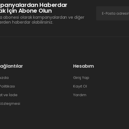
panyalardan Haberdar
k İçin Abone Olun
a abonesi olarak kampanyalardan ve diğer
erden haberdar olabilirsiniz.
Bağlantılar
Hesabım
ızda
Giriş Yap
 Politikası
Kayıt Ol
at ve İade
Yardım
 Sözleşmesi