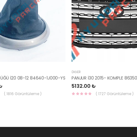
DIĞER
RÜĞÜ İ20 08-12 84640-1J000-YS
₺
5132.00 ₺
( 1816 Görüntüleme )
( 1727 Görüntüleme )