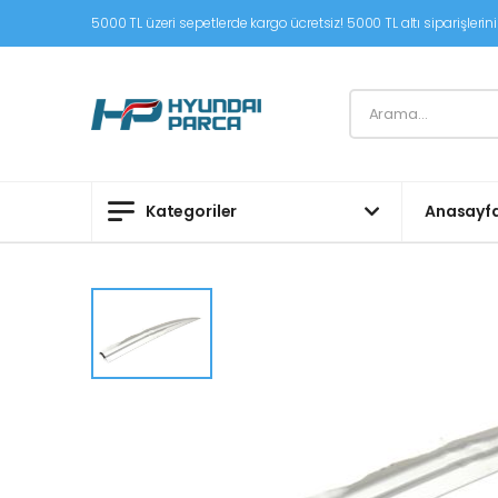
5000 TL üzeri sepetlerde kargo ücretsiz! 5000 TL altı siparişleriniz
Kategoriler
Anasayf