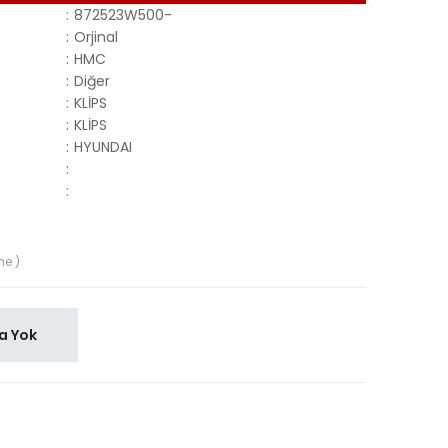
:
872523W500-
:
Orjinal
:
HMC
:
Diğer
:
KLİPS
:
KLİPS
:
HYUNDAI
:
:
me )
a Yok