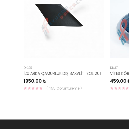
DIĞER
DIĞER
İ20 ARKA ÇAMURLUK DIŞ BAKALİTİ SOL 2015- ( PARLAK SİYAH ) 87360-C8000-YS
VİTES KÖ
1950.00 ₺
459.00 
( 455 Görüntüleme )