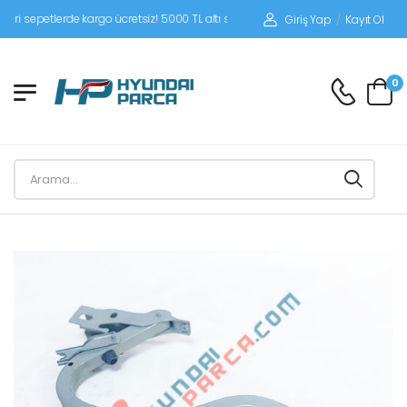
epetlerde kargo ücretsiz! 5000 TL altı siparişlerinizde siparişleriniz alıcı ödemel
Giriş Yap
/
Kayıt Ol
0