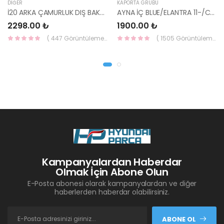
DIĞER
KAPORTA GRUBU
İ20 ARKA ÇAMURLUK DIŞ BAKALİTİ SOL 2015- ( PARLAK SİYAH ) 87360-C8000-YS
AYNA İÇ BLUE/ELANTRA 11-/CEED 10-/RİO 12-/SPORTAGE 11- 85101-3X100-HMC
2298.00 ₺
1900.00 ₺
( 447 Görüntüleme )
( 1505 Görüntüleme )
Kampanyalardan Haberdar
Olmak İçin Abone Olun
E-Posta abonesi olarak kampanyalardan ve diğer
haberlerden haberdar olabilirsiniz.
ABONE OL