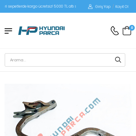
epetlerde kargo ücretsiz! 5000 TL altı siparişlerinizde siparişleriniz alıcı ödemeli
Giriş Yap
/
Kayıt Ol
0