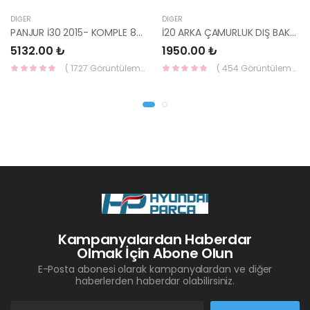
DIĞER
DIĞER
PANJUR İ30 2015- KOMPLE 86350-A6800-YS
İ20 ARKA ÇAMURLUK DIŞ BAKALİTİ SOL 2015- ( PARLAK SİYAH ) 87360-C8000-YS
5132.00 ₺
1950.00 ₺
( 1727 Görüntüleme )
( 454 Görüntüleme )
Kampanyalardan Haberdar
Olmak İçin Abone Olun
E-Posta abonesi olarak kampanyalardan ve diğer
haberlerden haberdar olabilirsiniz.