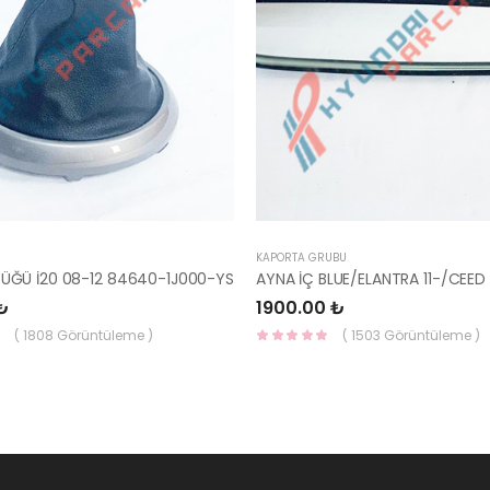
KAPORTA GRUBU
RÜĞÜ İ20 08-12 84640-1J000-YS
₺
1900.00 ₺
( 1808 Görüntüleme )
( 1503 Görüntüleme )