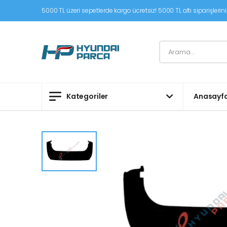
5000 TL üzeri sepetlerde kargo ücretsiz! 5000 TL altı siparişleriniz
Kategoriler
Anasayf