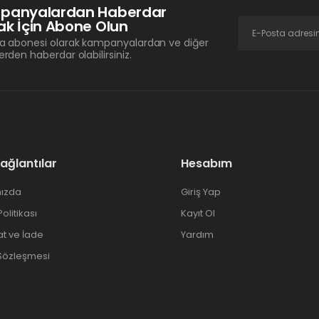
panyalardan Haberdar
k İçin Abone Olun
a abonesi olarak kampanyalardan ve diğer
erden haberdar olabilirsiniz.
Bağlantılar
Hesabım
ızda
Giriş Yap
 Politikası
Kayıt Ol
at ve İade
Yardım
 Sözleşmesi