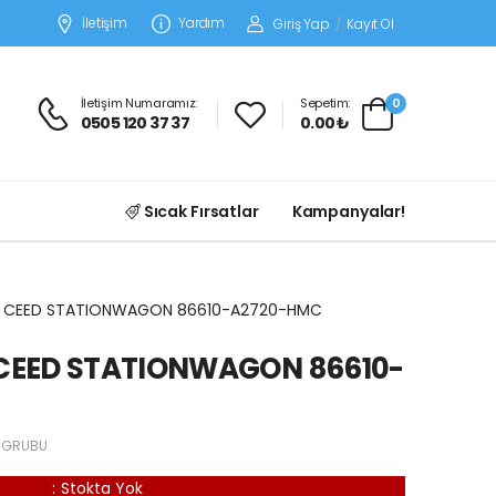
İletişim
Yardım
Giriş Yap
/
Kayıt Ol
İletişim Numaramız:
Sepetim:
0
0505 120 37 37
0.00 ₺
Sıcak Fırsatlar
Kampanyalar!
 CEED STATIONWAGON 86610-A2720-HMC
CEED STATIONWAGON 86610-
 GRUBU
:
Stokta Yok