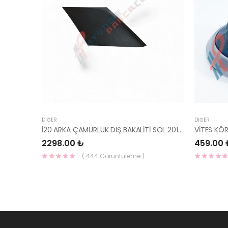
DIĞER
DIĞER
İ20 ARKA ÇAMURLUK DIŞ BAKALİTİ SOL 2015- ( PARLAK SİYAH ) 87360-C8000-YS
VİTES KÖ
2298.00 ₺
459.00 
( 444 Görüntüleme )