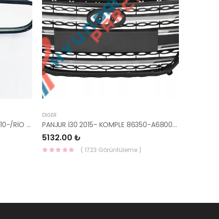
DIĞER
AYNA İÇ BLUE/ELANTRA 11-/CEED 10-/RİO 12-/SPORTAGE 11- 85101-3X100-HMC
PANJUR İ30 2015- KOMPLE 86350-A6800-YS
5132.00 ₺
( 1723 Görüntüleme )