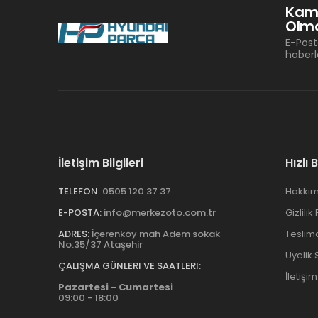
Kam
Olma
E-Post
haberl
İletişim Bilgileri
Hızlı 
TELEFON:
0505 120 37 37
Hakkım
E-POSTA:
info@merkezoto.com.tr
Gizlilik
ADRES:
İçerenköy mah Adem sokak
Teslim
No:35/37 Ataşehir
Üyelik
ÇALIŞMA GÜNLERI VE SAATLERI:
İletişim
Pazartesi - Cumartesi
09:00 - 18:00