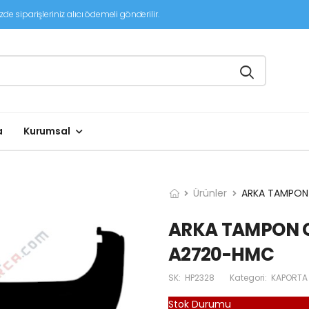
de siparişleriniz alıcı ödemeli gönderilir.
a
Kurumsal
Ürünler
ARKA TAMPON
ARKA TAMPON 
A2720-HMC
SK:
HP2328
Kategori:
KAPORTA
Stok Durumu