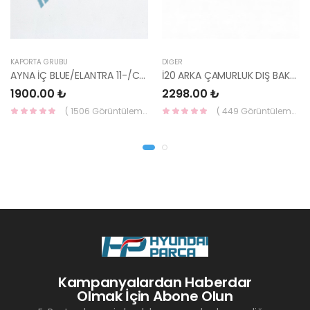
KAPORTA GRUBU
DIĞER
AYNA İÇ BLUE/ELANTRA 11-/CEED 10-/RİO 12-/SPORTAGE 11- 85101-3X100-HMC
İ20 ARKA ÇAMURLUK DIŞ BAKALİTİ SOL 2015- ( PARLAK SİYAH ) 87360-C8000-YS
1900.00 ₺
2298.00 ₺
( 1506 Görüntüleme )
( 449 Görüntüleme )
Kampanyalardan Haberdar
Olmak İçin Abone Olun