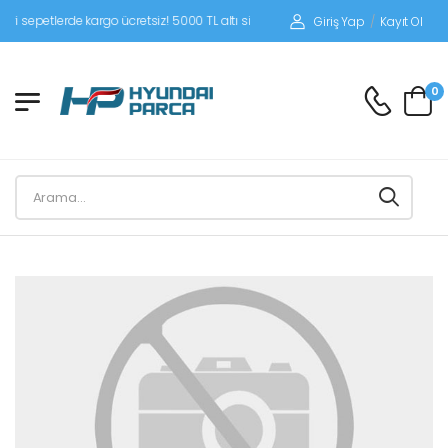
petlerde kargo ücretsiz! 5000 TL altı siparişlerinizde siparişleriniz alıcı ödemeli
Giriş Yap
/
Kayıt Ol
0