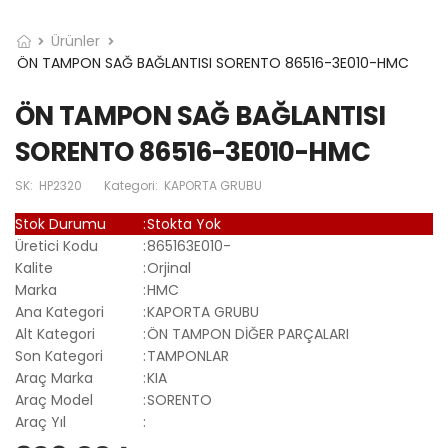
Ürünler
ÖN TAMPON SAĞ BAĞLANTISI SORENTO 86516-3E010-HMC
ÖN TAMPON SAĞ BAĞLANTISI
SORENTO 86516-3E010-HMC
SK:
HP2320
Kategori:
KAPORTA GRUBU
Stok Durumu
:
Stokta Yok
Üretici Kodu
:
865163E010-
Kalite
:
Orjinal
Marka
:
HMC
Ana Kategori
:
KAPORTA GRUBU
Alt Kategori
:
ÖN TAMPON DİĞER PARÇALARI
Son Kategori
:
TAMPONLAR
Araç Marka
:
KIA
Araç Model
:
SORENTO
Araç Yıl
: