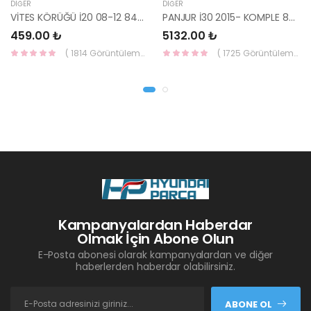
DIĞER
DIĞER
VİTES KÖRÜĞÜ İ20 08-12 84640-1J000-YS
PANJUR İ30 2015- KOMPLE 86350-A6800-YS
459.00 ₺
5132.00 ₺
( 1814 Görüntüleme )
( 1725 Görüntüleme )
Kampanyalardan Haberdar
Olmak İçin Abone Olun
E-Posta abonesi olarak kampanyalardan ve diğer
haberlerden haberdar olabilirsiniz.
ABONE OL