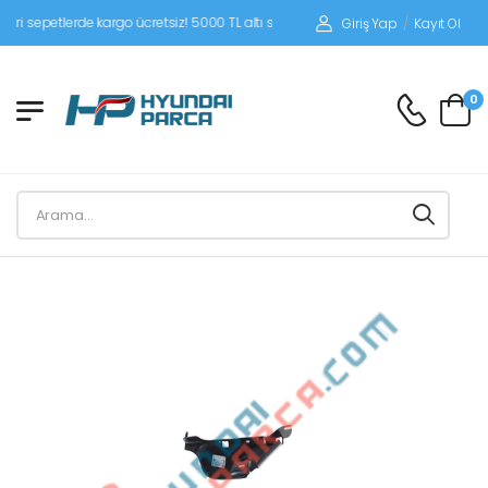
sepetlerde kargo ücretsiz! 5000 TL altı siparişlerinizde siparişleriniz alıcı ödeme
Giriş Yap
/
Kayıt Ol
0