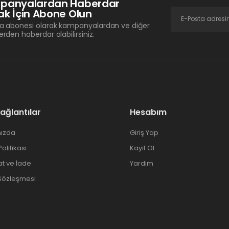
panyalardan Haberdar
k İçin Abone Olun
a abonesi olarak kampanyalardan ve diğer
erden haberdar olabilirsiniz.
Bağlantılar
Hesabım
ızda
Giriş Yap
 Politikası
Kayıt Ol
at ve İade
Yardım
 Sözleşmesi