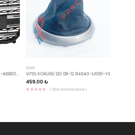
DIĞER
PANJUR İ30 2015- KOMPLE 86350-A6800-YS
VİTES KÖRÜĞÜ İ20 08-12 84640-1J000-YS
459.00 ₺
( 1814 Görüntüleme )