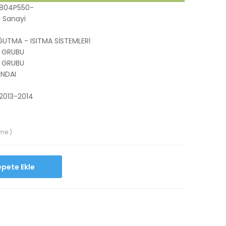
804P550-
 Sanayi
UTMA - ISITMA SİSTEMLERİ
 GRUBU
 GRUBU
NDAI
 2013-2014
me )
Sepete Ekle