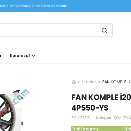
de siparişleriniz alıcı ödemeli gönderilir.
a
Kurumsal
Ürünler
FAN KOMPLE İ2
FAN KOMPLE İ20
4P550-YS
SK:
HP2313
Kategori:
SOĞUTMA 
Stok Durumu
:
Sto