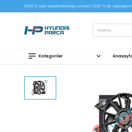
5000 TL üzeri sepetlerde kargo ücretsiz! 5000 TL altı siparişleriniz
Kategoriler
Anasayf