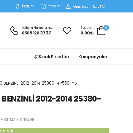
İletişim
Yardım
Giriş Yap
/
Kayıt Ol
İletişim Numaramız:
Sepetim:
0
0505 120 37 37
0.00 ₺
Sıcak Fırsatlar
Kampanyalar!
0 BENZİNLİ 2012-2014 25380-4P550-YS
 BENZİNLİ 2012-2014 25380-
- ISITMA SİSTEMLERİ
kta Var