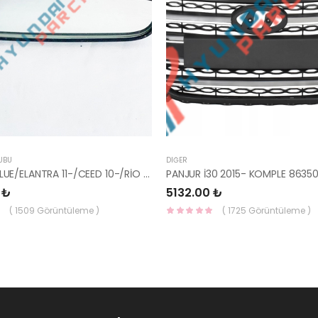
UBU
DIĞER
AYNA İÇ BLUE/ELANTRA 11-/CEED 10-/RİO 12-/SPORTAGE 11- 85101-3X100-HMC
 ₺
5132.00 ₺
( 1509 Görüntüleme )
( 1725 Görüntüleme )