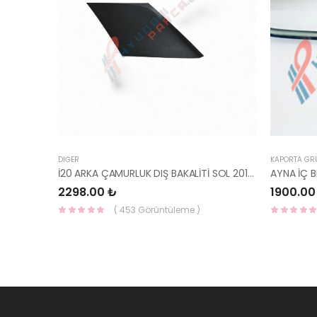
DIĞER
KAPORTA GR
İ20 ARKA ÇAMURLUK DIŞ BAKALİTİ SOL 2015- ( PARLAK SİYAH ) 87360-C8000-YS
2298.00 ₺
1900.00
( 453 Görüntüleme )