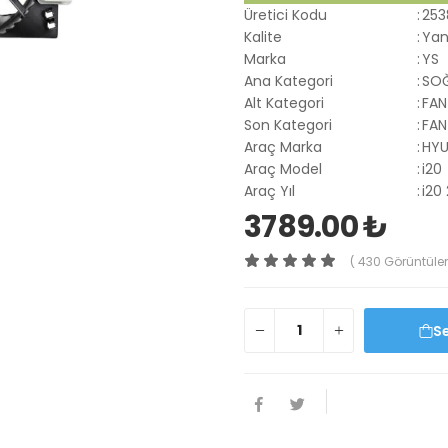
Üretici Kodu
:
253
Kalite
:
Yan
Marka
:
YS
Ana Kategori
:
SOĞ
Alt Kategori
:
FAN
Son Kategori
:
FAN
Araç Marka
:
HYU
Araç Model
:
i20
Araç Yıl
:
i20
3789.00 ₺
( 430 Görüntüle