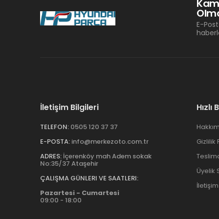
Kam
Olma
E-Post
haberl
İletişim Bilgileri
Hızlı 
TELEFON:
0505 120 37 37
Hakkım
E-POSTA:
info@merkezoto.com.tr
Gizlilik
ADRES:
İçerenköy mah Adem sokak
Teslim
No:35/37 Ataşehir
Üyelik
ÇALIŞMA GÜNLERI VE SAATLERI:
İletişim
Pazartesi - Cumartesi
09:00 - 18:00