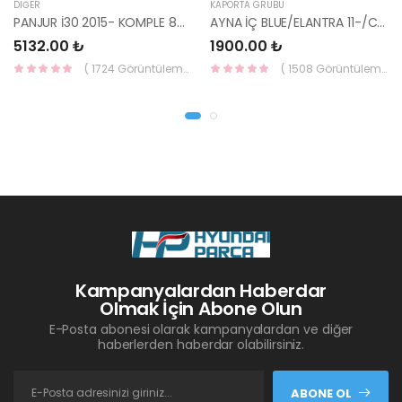
DIĞER
KAPORTA GRUBU
PANJUR İ30 2015- KOMPLE 86350-A6800-YS
AYNA İÇ BLUE/ELANTRA 11-/CEED 10-/RİO 12-/SPORTAGE 11- 85101-3X100-HMC
5132.00 ₺
1900.00 ₺
( 1724 Görüntüleme )
( 1508 Görüntüleme )
Kampanyalardan Haberdar
Olmak İçin Abone Olun
E-Posta abonesi olarak kampanyalardan ve diğer
haberlerden haberdar olabilirsiniz.
ABONE OL