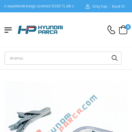
epetlerde kargo ücretsiz! 5000 TL altı siparişlerinizde siparişleriniz alıcı ödemel
Giriş Yap
/
Kayıt Ol
0