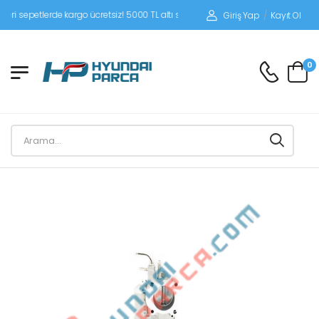
epetlerde kargo ücretsiz! 5000 TL altı siparişlerinizde siparişleriniz alıcı ödemel
Giriş Yap
/
Kayıt Ol
0