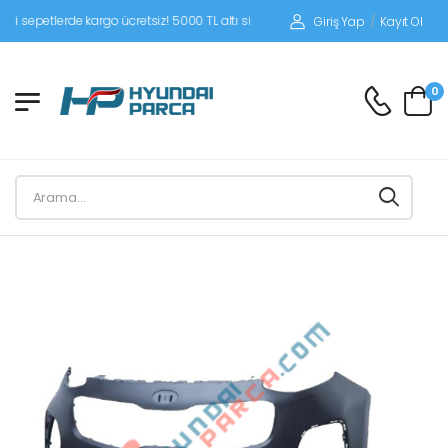
petlerde kargo ücretsiz! 5000 TL altı siparişlerinizde siparişleriniz alıcı ödemeli
Giriş Yap
/
Kayıt Ol
0