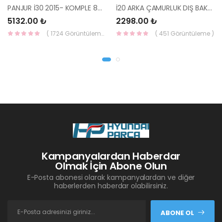
PANJUR İ30 2015- KOMPLE 86350-A6800-YS
İ20 ARKA ÇAMURLUK DIŞ BAKALİTİ SOL 2015- ( PARLAK SİYAH ) 87360-C8000-YS
5132.00 ₺
2298.00 ₺
( 1724 Görüntüleme )
( 451 Görüntüleme )
Kampanyalardan Haberdar
Olmak İçin Abone Olun
E-Posta abonesi olarak kampanyalardan ve diğer
haberlerden haberdar olabilirsiniz.
ABONE OL