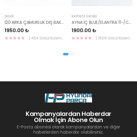
DIĞER
KAPORTA GRUBU
İ20 ARKA ÇAMURLUK DIŞ BAKALİTİ SOL 2015- ( PARLAK SİYAH ) 87360-C8000-YS
AYNA İÇ BLUE/ELANTRA 11-/CEED 10-/RİO 12-/SPORTAGE 11- 85101-3X100-HMC
1950.00 ₺
1900.00 ₺
( 454 Görüntüleme )
( 1509 Görüntüleme )
Kampanyalardan Haberdar
Olmak İçin Abone Olun
E-Posta abonesi olarak kampanyalardan ve diğer
haberlerden haberdar olabilirsiniz.