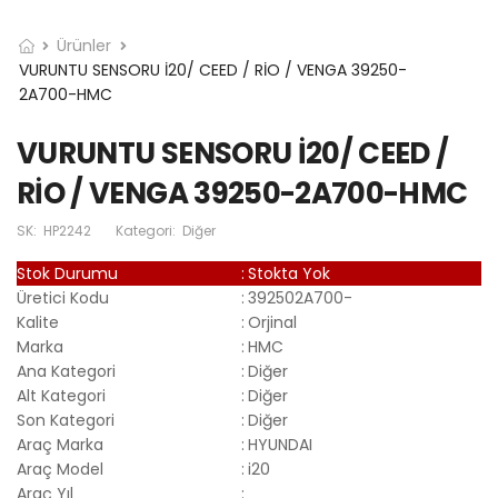
Ürünler
VURUNTU SENSORU İ20/ CEED / RİO / VENGA 39250-
2A700-HMC
VURUNTU SENSORU İ20/ CEED /
RİO / VENGA 39250-2A700-HMC
SK:
HP2242
Kategori:
Diğer
Stok Durumu
:
Stokta Yok
Üretici Kodu
:
392502A700-
Kalite
:
Orjinal
Marka
:
HMC
Ana Kategori
:
Diğer
Alt Kategori
:
Diğer
Son Kategori
:
Diğer
Araç Marka
:
HYUNDAI
Araç Model
:
i20
Araç Yıl
: