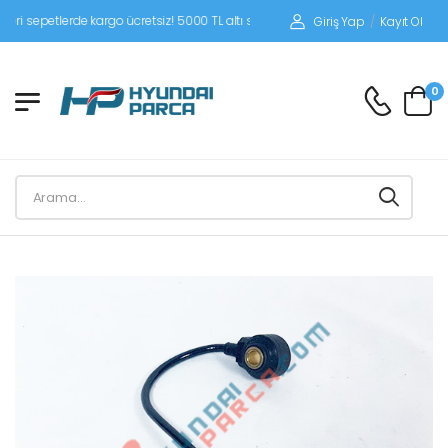
epetlerde kargo ücretsiz! 5000 TL altı siparişlerinizde siparişleriniz alıcı ödemeli
Giriş Yap
/
Kayıt Ol
0