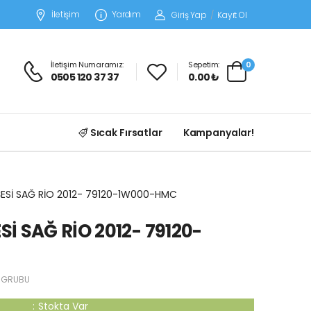
İletişim
Yardım
Giriş Yap
/
Kayıt Ol
İletişim Numaramız:
Sepetim:
0
0505 120 37 37
0.00 ₺
Sıcak Fırsatlar
Kampanyalar!
ESİ SAĞ RİO 2012- 79120-1W000-HMC
İ SAĞ RİO 2012- 79120-
 GRUBU
:
Stokta Var