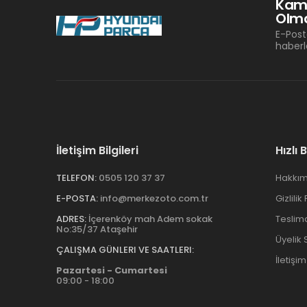
Kam
Olma
E-Post
haberl
İletişim Bilgileri
Hızlı 
TELEFON:
0505 120 37 37
Hakkım
E-POSTA:
info@merkezoto.com.tr
Gizlilik
ADRES:
İçerenköy mah Adem sokak
Teslim
No:35/37 Ataşehir
Üyelik
ÇALIŞMA GÜNLERI VE SAATLERI:
İletişim
Pazartesi - Cumartesi
09:00 - 18:00