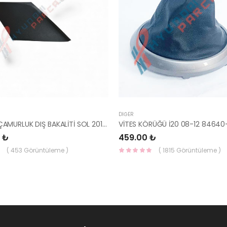
DIĞER
İ20 ARKA ÇAMURLUK DIŞ BAKALİTİ SOL 2015- ( PARLAK SİYAH ) 87360-C8000-YS
VİTES KÖRÜĞÜ İ20 08-12 84640
 ₺
459.00 ₺
( 453 Görüntüleme )
( 1815 Görüntüleme )