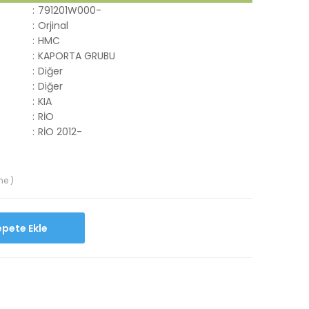
:
791201W000-
:
Orjinal
:
HMC
:
KAPORTA GRUBU
:
Diğer
:
Diğer
:
KIA
:
RİO
:
RİO 2012-
me )
Sepete Ekle