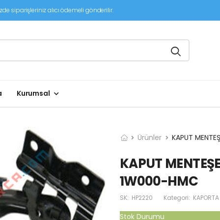
de siparişleriniz alıcı ödemeli gönderilir.
a
Kurumsal
Ürünler
KAPUT MENTEŞ
KAPUT MENTEŞES
1W000-HMC
SK:
HP2220
Kategori:
KAPORTA
Stok Durumu