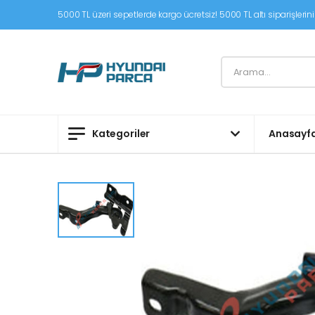
5000 TL üzeri sepetlerde kargo ücretsiz! 5000 TL altı siparişleriniz
Kategoriler
Anasayf