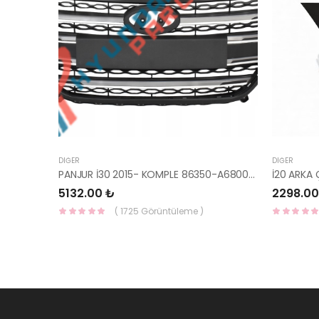
DIĞER
DIĞER
PANJUR İ30 2015- KOMPLE 86350-A6800-YS
5132.00 ₺
2298.00
( 1725 Görüntüleme )