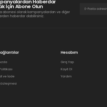
panyalardan Haberdar
k İçin Abone Olun
a abonesi olarak kampanyalardan ve diğer
erden haberdar olabilirsiniz.
Bağlantılar
Hesabım
ızda
Giriş Yap
 Politikası
Kayıt Ol
at ve İade
Yardım
 Sözleşmesi