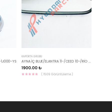
KAPORTA GRUBU
-1J000-YS
AYNA İÇ BLUE/ELANTRA 11-/CEED 10-/RİO 12-/SPORTAGE 11- 85101-3X100-HMC
1900.00 ₺
( 1509 Görüntüleme )