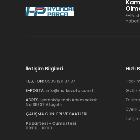
Kam
Olma
E-Post
haberl
İletişim Bilgileri
Hızlı 
TELEFON:
0505 120 37 37
Hakkım
E-POSTA:
info@merkezoto.com.tr
Gizlilik
ADRES:
İçerenköy mah Adem sokak
Teslim
No:35/37 Ataşehir
Üyelik
ÇALIŞMA GÜNLERI VE SAATLERI:
İletişim
Pazartesi - Cumartesi
09:00 - 18:00