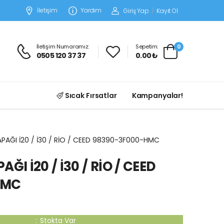
İletişim
Yardım
Giriş Yap
/
Kayıt Ol
İletişim Numaramız:
Sepetim:
0
0505 120 37 37
0.00 ₺
Sıcak Fırsatlar
Kampanyalar!
APAĞI İ20 / İ30 / RİO / CEED 98390-3F000-HMC
ĞI İ20 / İ30 / RİO / CEED
HMC
:
Stokta Var