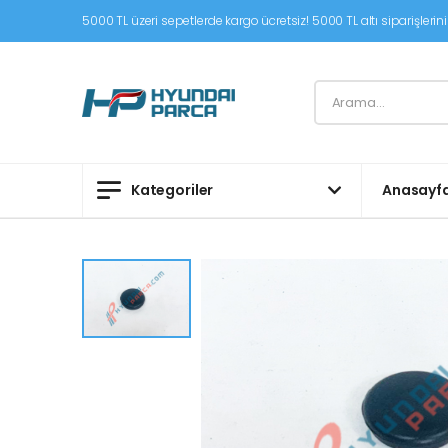
5000 TL üzeri sepetlerde kargo ücretsiz! 5000 TL altı siparişleriniz
Kategoriler
Anasayf