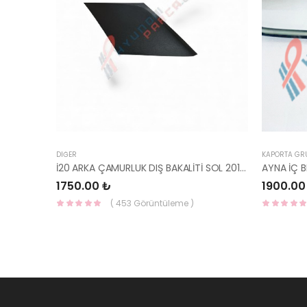
DIĞER
KAPORTA GR
İ20 ARKA ÇAMURLUK DIŞ BAKALİTİ SOL 2015- ( PARLAK SİYAH ) 87360-C8000-YS
1750.00 ₺
1900.00
( 453 Görüntüleme )