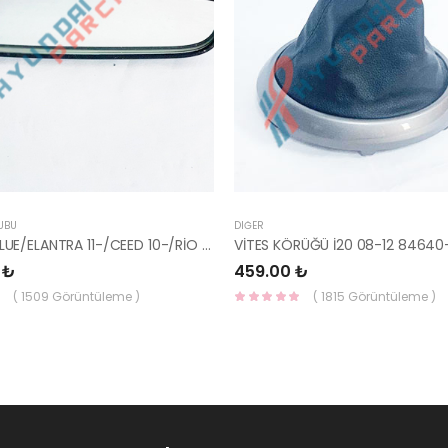
UBU
DIĞER
AYNA İÇ BLUE/ELANTRA 11-/CEED 10-/RİO 12-/SPORTAGE 11- 85101-3X100-HMC
VİTES KÖRÜĞÜ İ20 08-12 84640
 ₺
459.00 ₺
( 1509 Görüntüleme )
( 1815 Görüntüleme )