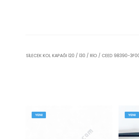
SİLECEK KOL KAPAĞI İ20 / İ30 / RİO / CEED 98390-3
YENI
YENI