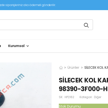
de siparişleriniz alıcı ödemeli gönderilir.
a
Kurumsal
Ürünler
SİLECEK KOL K
SİLECEK KOL KAPA
98390-3F000-
SK:
HP2162
Kategori:
Diğer
Stok Durumu