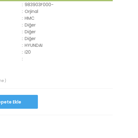
:
983903F000-
:
Orjinal
:
HMC
:
Diğer
:
Diğer
:
Diğer
:
HYUNDAI
:
i20
:
me )
Sepete Ekle