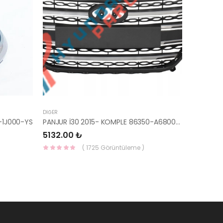
DIĞER
-1J000-YS
PANJUR İ30 2015- KOMPLE 86350-A6800-YS
5132.00 ₺
( 1725 Görüntüleme )