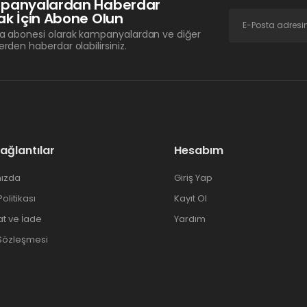
panyalardan Haberdar
k İçin Abone Olun
a abonesi olarak kampanyalardan ve diğer
erden haberdar olabilirsiniz.
Bağlantılar
Hesabım
ızda
Giriş Yap
 Politikası
Kayıt Ol
at ve İade
Yardım
 Sözleşmesi