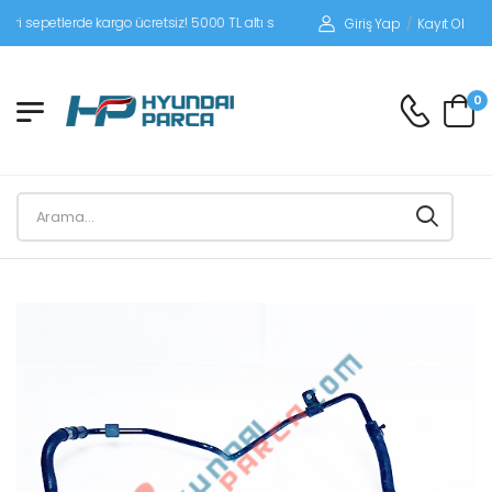
petlerde kargo ücretsiz! 5000 TL altı siparişlerinizde siparişleriniz alıcı ödemeli
Giriş Yap
/
Kayıt Ol
0