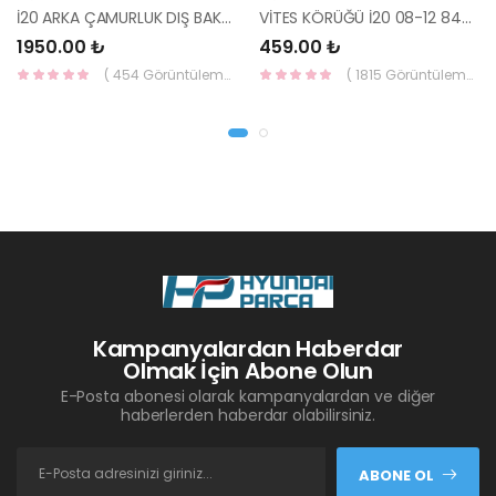
İ20 ARKA ÇAMURLUK DIŞ BAKALİTİ SOL 2015- ( PARLAK SİYAH ) 87360-C8000-YS
VİTES KÖRÜĞÜ İ20 08-12 84640-1J000-YS
1950.00 ₺
459.00 ₺
( 454 Görüntüleme )
( 1815 Görüntüleme )
Kampanyalardan Haberdar
Olmak İçin Abone Olun
E-Posta abonesi olarak kampanyalardan ve diğer
haberlerden haberdar olabilirsiniz.
ABONE OL