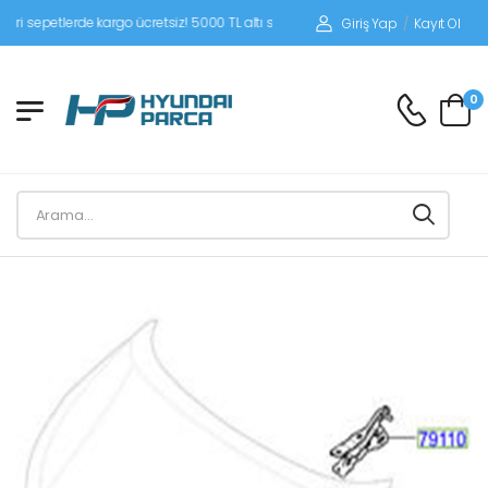
epetlerde kargo ücretsiz! 5000 TL altı siparişlerinizde siparişleriniz alıcı ödemel
Giriş Yap
/
Kayıt Ol
0