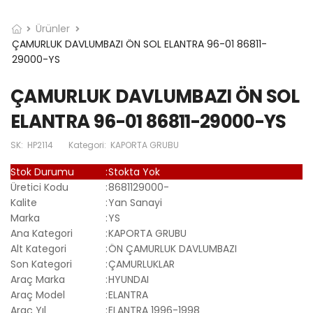
Ürünler
ÇAMURLUK DAVLUMBAZI ÖN SOL ELANTRA 96-01 86811-
29000-YS
ÇAMURLUK DAVLUMBAZI ÖN SOL
ELANTRA 96-01 86811-29000-YS
SK:
HP2114
Kategori:
KAPORTA GRUBU
Stok Durumu
:
Stokta Yok
Üretici Kodu
:
8681129000-
Kalite
:
Yan Sanayi
Marka
:
YS
Ana Kategori
:
KAPORTA GRUBU
Alt Kategori
:
ÖN ÇAMURLUK DAVLUMBAZI
Son Kategori
:
ÇAMURLUKLAR
Araç Marka
:
HYUNDAI
Araç Model
:
ELANTRA
Araç Yıl
:
ELANTRA 1996-1998