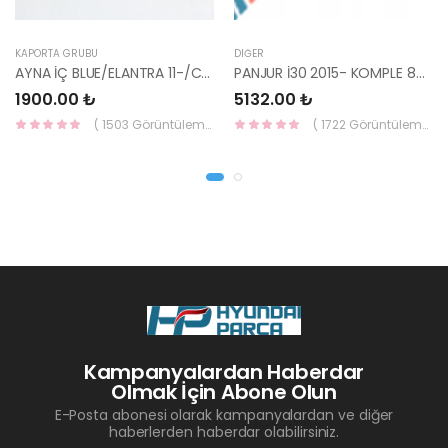
KAPORTA GRUBU
DIĞER
AYNA İÇ BLUE/ELANTRA 11-/CEED 10-/RİO 12-/SPORTAGE 11- 85101-3X100-HMC
PANJUR İ30 2015- KOMPLE 86350-A6800-YS
1900.00 ₺
5132.00 ₺
( 1503 Görüntüleme )
( 1722 Görüntüleme )
Kampanyalardan Haberdar
Olmak İçin Abone Olun
E-Posta abonesi olarak kampanyalardan ve diğer
haberlerden haberdar olabilirsiniz.