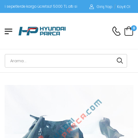
petlerde kargo ücretsiz! 5000 TL altı siparişlerinizde siparişleriniz alıcı ödemeli
Giriş Yap
/
Kayıt Ol
0