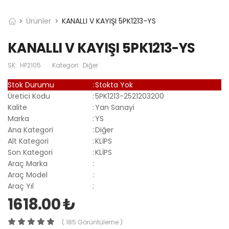
Ürünler
KANALLI V KAYIŞI 5PK1213-YS
KANALLI V KAYIŞI 5PK1213-YS
SK:
HP2105
Kategori:
Diğer
Stok Durumu
:
Stokta Yok
Üretici Kodu
:
5PK1213-2521203200
Kalite
:
Yan Sanayi
Marka
:
YS
Ana Kategori
:
Diğer
Alt Kategori
:
KLİPS
Son Kategori
:
KLİPS
Araç Marka
:
Araç Model
:
Araç Yıl
:
1618.00 ₺
( 185 Görüntüleme )