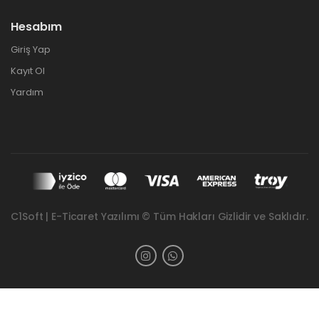
Hesabım
Giriş Yap
Kayıt Ol
Yardım
C1Soft | E-Ticaret Yazılımı © Tüm Hakları Gizlidir ve Saklıdır.