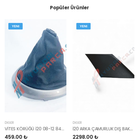
Popüler Ürünler
YENI
YENI
DIĞER
DIĞER
VİTES KÖRÜĞÜ İ20 08-12 84640-1J000-YS
İ20 ARKA ÇAMURLUK DIŞ BAKALİTİ SOL 2015- ( PARLAK SİYAH ) 87360-C8000-YS
459.00 ₺
2298.00 ₺