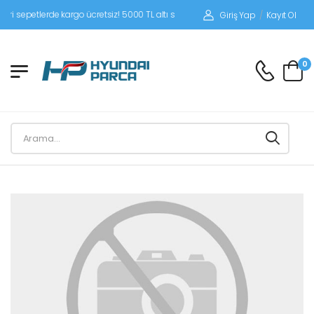
epetlerde kargo ücretsiz! 5000 TL altı siparişlerinizde siparişleriniz alıcı ödemel
Giriş Yap
/
Kayıt Ol
0