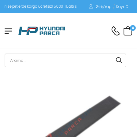
epetlerde kargo ücretsiz! 5000 TL altı siparişlerinizde siparişleriniz alıcı ödemel
Giriş Yap
/
Kayıt Ol
0