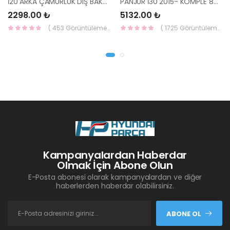
İ20 ARKA ÇAMURLUK DIŞ BAKALİTİ SOL 2015- ( PARLAK SİYAH ) 87360-C8000-YS
PANJUR İ30 2015- KOMPLE 86350-A6800-YS
2298.00 ₺
5132.00 ₺
( 453 Görüntüleme )
( 1725 Görüntüleme )
Kampanyalardan Haberdar
Olmak İçin Abone Olun
E-Posta abonesi olarak kampanyalardan ve diğer
haberlerden haberdar olabilirsiniz.
ABONE OL