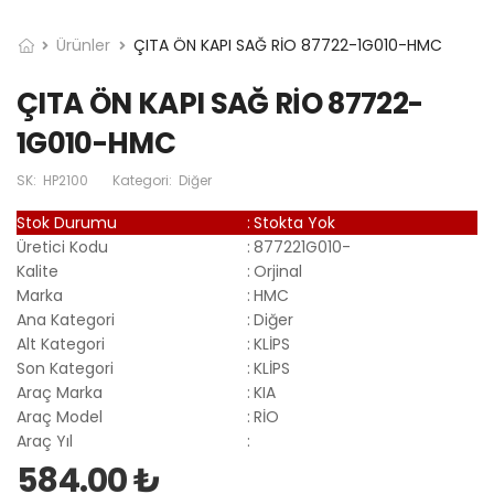
Ürünler
ÇITA ÖN KAPI SAĞ RİO 87722-1G010-HMC
ÇITA ÖN KAPI SAĞ RİO 87722-
1G010-HMC
SK:
HP2100
Kategori:
Diğer
Stok Durumu
:
Stokta Yok
Üretici Kodu
:
877221G010-
Kalite
:
Orjinal
Marka
:
HMC
Ana Kategori
:
Diğer
Alt Kategori
:
KLİPS
Son Kategori
:
KLİPS
Araç Marka
:
KIA
Araç Model
:
RİO
Araç Yıl
:
584.00 ₺