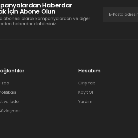
panyalardan Haberdar
k İçin Abone Olun
a abonesi olarak kampanyalardan ve diğer
erden haberdar olabilirsiniz.
Bağlantılar
Hesabım
ızda
Giriş Yap
 Politikası
Kayıt Ol
at ve İade
Yardım
 Sözleşmesi