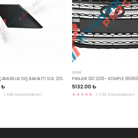
DIĞER
İ20 ARKA ÇAMURLUK DIŞ BAKALİTİ SOL 2015- ( PARLAK SİYAH ) 87360-C8000-YS
 ₺
5132.00 ₺
( 445 Görüntüleme )
( 1723 Görüntüleme )