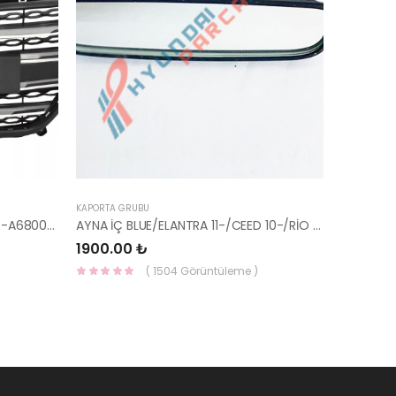
KAPORTA GRUBU
PANJUR İ30 2015- KOMPLE 86350-A6800-YS
AYNA İÇ BLUE/ELANTRA 11-/CEED 10-/RİO 12-/SPORTAGE 11- 85101-3X100-HMC
1900.00 ₺
( 1504 Görüntüleme )