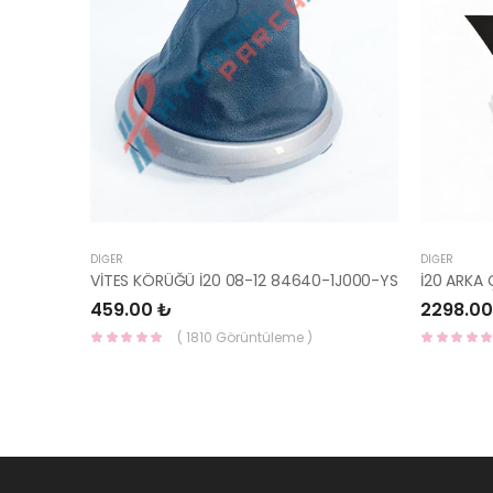
DIĞER
DIĞER
VİTES KÖRÜĞÜ İ20 08-12 84640-1J000-YS
459.00 ₺
2298.00
( 1810 Görüntüleme )