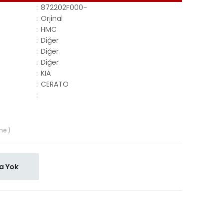
:
872202F000-
:
Orjinal
:
HMC
:
Diğer
:
Diğer
:
Diğer
:
KIA
:
CERATO
:
me )
a Yok