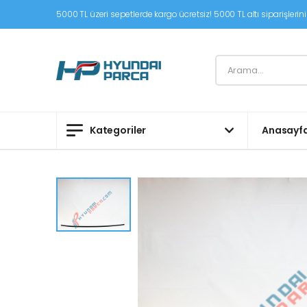
5000 TL üzeri sepetlerde kargo ücretsiz! 5000 TL altı siparişleriniz
Kategoriler
Anasayf