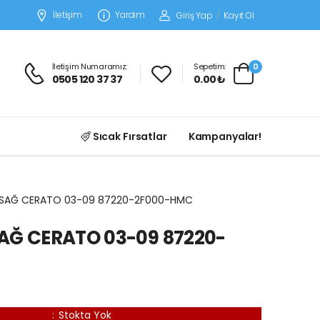
İletişim
Yardım
Giriş Yap
/
Kayıt Ol
İletişim Numaramız:
Sepetim:
0
0505 120 37 37
0.00 ₺
Sıcak Fırsatlar
Kampanyalar!
 SAĞ CERATO 03-09 87220-2F000-HMC
AĞ CERATO 03-09 87220-
:
Stokta Yok