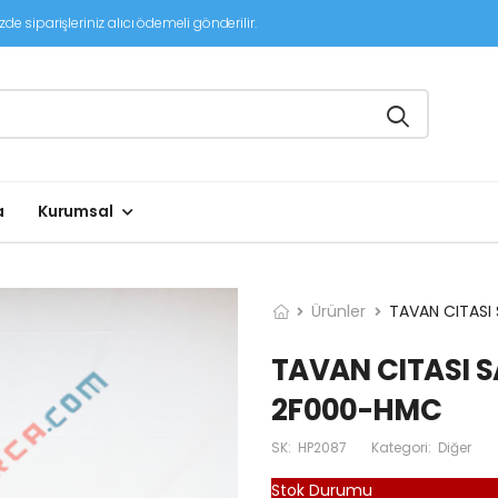
de siparişleriniz alıcı ödemeli gönderilir.
a
Kurumsal
Ürünler
TAVAN CITASI
TAVAN CITASI S
2F000-HMC
SK:
HP2087
Kategori:
Diğer
Stok Durumu