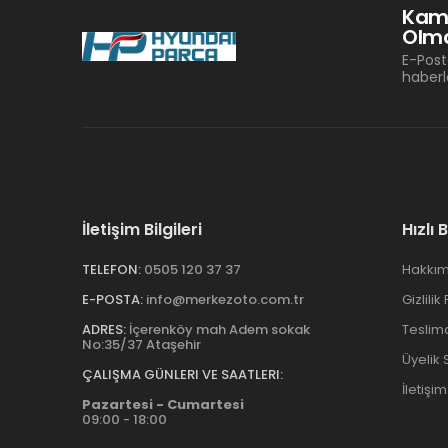
Kam
Olma
E-Post
haberl
İletişim Bilgileri
Hızlı 
TELEFON:
0505 120 37 37
Hakkım
E-POSTA:
info@merkezoto.com.tr
Gizlilik
ADRES:
İçerenköy mah Adem sokak
Teslim
No:35/37 Ataşehir
Üyelik
ÇALIŞMA GÜNLERI VE SAATLERI:
İletişim
Pazartesi - Cumartesi
09:00 - 18:00