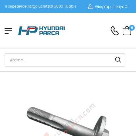
epetlerde kargo ücretsiz! 5000 TL altı siparişlerinizde siparişleriniz alıcı ödemel
Giriş Yap
/
Kayıt Ol
0