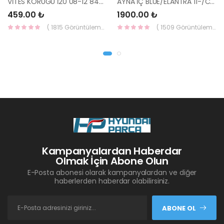
VİTES KÖRÜĞÜ İ20 08-12 84640-1J000-YS
AYNA İÇ BLUE/ELANTRA 11-/CEED 10-/RİO 12-/SPORTAGE 11- 85101-3X100-HMC
459.00 ₺
1900.00 ₺
( 1815 Görüntüleme )
( 1509 Görüntüleme )
Kampanyalardan Haberdar
Olmak İçin Abone Olun
E-Posta abonesi olarak kampanyalardan ve diğer
haberlerden haberdar olabilirsiniz.
ABONE OL