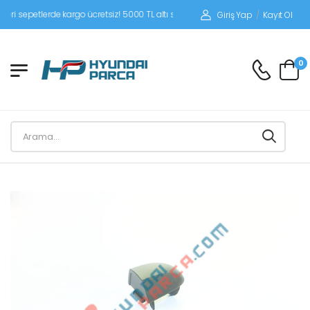
epetlerde kargo ücretsiz! 5000 TL altı siparişlerinizde siparişleriniz alıcı ödemel
Giriş Yap
/
Kayıt Ol
0