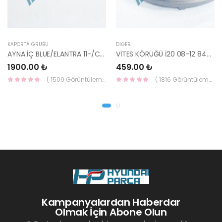
KAPORTA GRUBU
DIĞER
AYNA İÇ BLUE/ELANTRA 11-/CEED 10-/RİO 12-/SPORTAGE 11- 85101-3X100-HMC
VİTES KÖRÜĞÜ İ20 08-12 84640-1J000-YS
1900.00 ₺
459.00 ₺
( 1509 Görüntüleme )
( 1816 Görüntüleme )
Kampanyalardan Haberdar
Olmak İçin Abone Olun