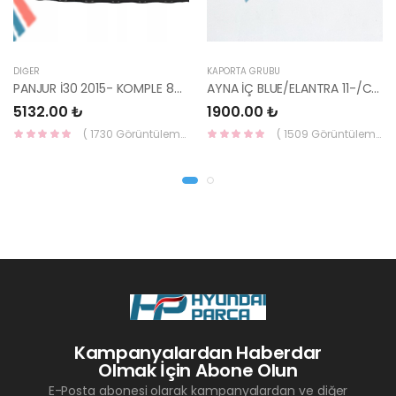
DIĞER
KAPORTA GRUBU
PANJUR İ30 2015- KOMPLE 86350-A6800-YS
AYNA İÇ BLUE/ELANTRA 11-/CEED 10-/RİO 12-/SPORTAGE 11- 85101-3X100-HMC
5132.00 ₺
1900.00 ₺
( 1730 Görüntüleme )
( 1509 Görüntüleme )
Kampanyalardan Haberdar
Olmak İçin Abone Olun
E-Posta abonesi olarak kampanyalardan ve diğer