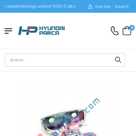
petlerde kargo ücretsiz! 5000 TL altı siparişlerinizde siparişleriniz alıcı ödemeli
Giriş Yap
/
Kayıt Ol
0