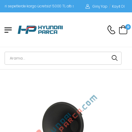
epetlerde kargo ücretsiz! 5000 TL altı siparişlerinizde siparişleriniz alıcı ödemel
Giriş Yap
/
Kayıt Ol
0