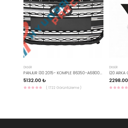
DIĞER
DIĞER
PANJUR İ30 2015- KOMPLE 86350-A6800-YS
5132.00 ₺
2298.00
( 1722 Görüntüleme )