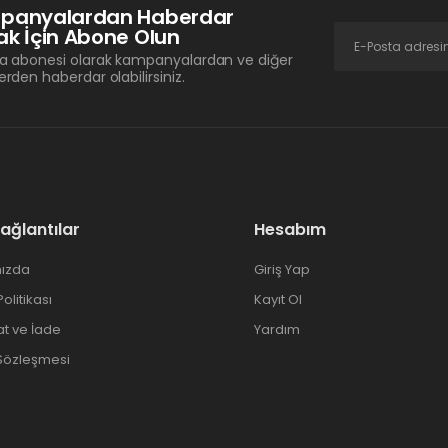
panyalardan Haberdar
k İçin Abone Olun
a abonesi olarak kampanyalardan ve diğer
erden haberdar olabilirsiniz.
Bağlantılar
Hesabım
ızda
Giriş Yap
 Politikası
Kayıt Ol
at ve İade
Yardım
 Sözleşmesi