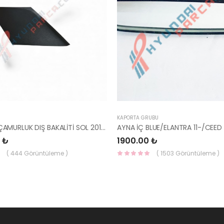
KAPORTA GRUBU
İ20 ARKA ÇAMURLUK DIŞ BAKALİTİ SOL 2015- ( PARLAK SİYAH ) 87360-C8000-YS
 ₺
1900.00 ₺
( 444 Görüntüleme )
( 1503 Görüntüleme )