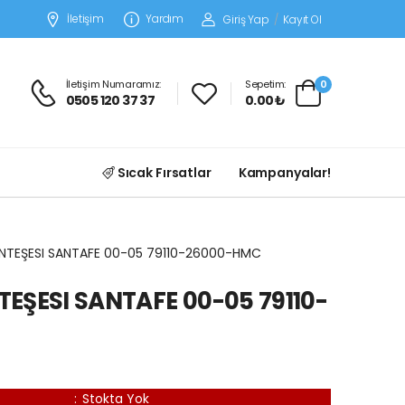
İletişim
Yardım
Giriş Yap
/
Kayıt Ol
İletişim Numaramız:
Sepetim:
0
0505 120 37 37
0.00 ₺
Sıcak Fırsatlar
Kampanyalar!
NTEŞESI SANTAFE 00-05 79110-26000-HMC
EŞESI SANTAFE 00-05 79110-
:
Stokta Yok