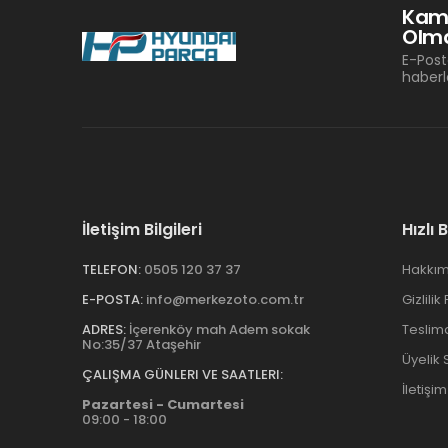
Kam
Olma
E-Post
haberl
İletişim Bilgileri
Hızlı 
TELEFON:
0505 120 37 37
Hakkım
E-POSTA:
info@merkezoto.com.tr
Gizlilik
ADRES:
İçerenköy mah Adem sokak
Teslim
No:35/37 Ataşehir
Üyelik
ÇALIŞMA GÜNLERI VE SAATLERI:
İletişim
Pazartesi - Cumartesi
09:00 - 18:00