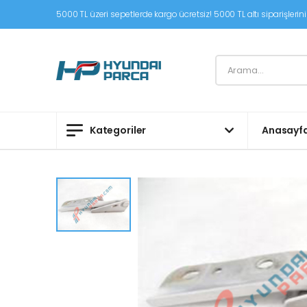
5000 TL üzeri sepetlerde kargo ücretsiz! 5000 TL altı siparişleriniz
Kategoriler
Anasayf