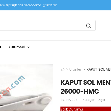
de siparişleriniz alıcı ödemeli gönderilir.
a
Kurumsal
Ürünler
KAPUT SOL ME
KAPUT SOL MENT
26000-HMC
SK:
HP2007
Kategori:
Diğer
Stok Durumu