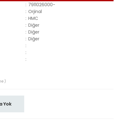
:
7911026000-
:
Orjinal
:
HMC
:
Diğer
:
Diğer
:
Diğer
:
:
:
me )
a Yok