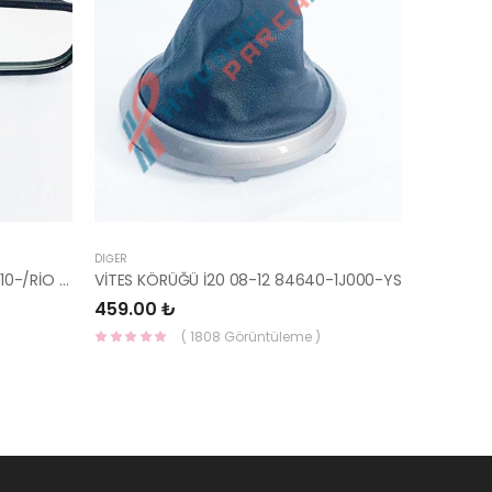
DIĞER
AYNA İÇ BLUE/ELANTRA 11-/CEED 10-/RİO 12-/SPORTAGE 11- 85101-3X100-HMC
VİTES KÖRÜĞÜ İ20 08-12 84640-1J000-YS
459.00 ₺
( 1808 Görüntüleme )