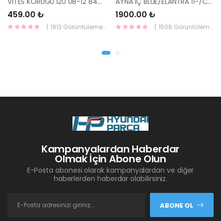
VİTES KÖRÜĞÜ İ20 08-12 84640-1J000-YS
AYNA İÇ BLUE/ELANTRA 11-/CEED 10-/RİO 12-/SPORTAGE 11- 85101-3X100-HMC
459.00 ₺
1900.00 ₺
( 1813 Görüntüleme )
( 1508 Görüntüleme )
Kampanyalardan Haberdar
Olmak İçin Abone Olun
E-Posta abonesi olarak kampanyalardan ve diğer
haberlerden haberdar olabilirsiniz.
ABONE OL