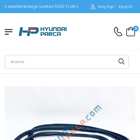
petlerde kargo ücretsiz! 5000 TL altı siparişlerinizde siparişleriniz alıcı ödemeli
Giriş Yap
/
Kayıt Ol
0