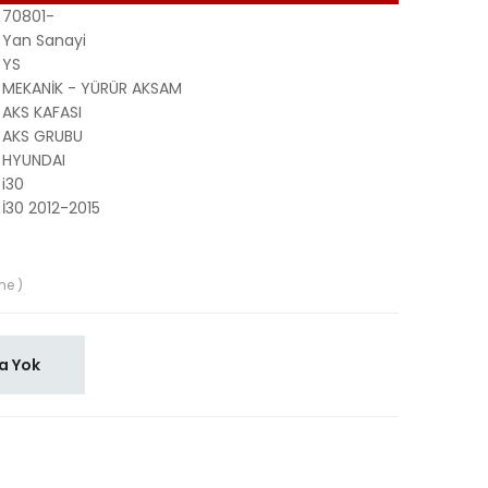
70801-
Yan Sanayi
YS
MEKANİK - YÜRÜR AKSAM
AKS KAFASI
AKS GRUBU
HYUNDAI
i30
İ30 2012-2015
me )
a Yok