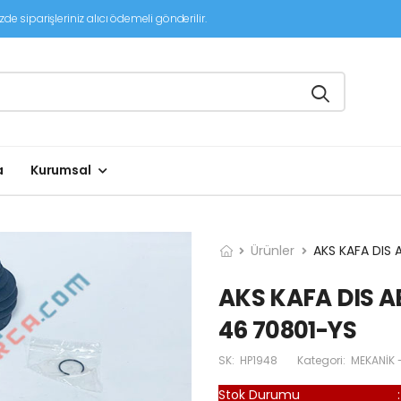
de siparişleriniz alıcı ödemeli gönderilir.
a
Kurumsal
Ürünler
AKS KAFA DIS 
AKS KAFA DIS AB
46 70801-YS
SK:
HP1948
Kategori:
MEKANİK 
Stok Durumu
: