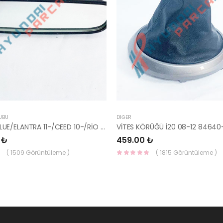
UBU
DIĞER
AYNA İÇ BLUE/ELANTRA 11-/CEED 10-/RİO 12-/SPORTAGE 11- 85101-3X100-HMC
VİTES KÖRÜĞÜ İ20 08-12 84640
 ₺
459.00 ₺
( 1509 Görüntüleme )
( 1815 Görüntüleme )