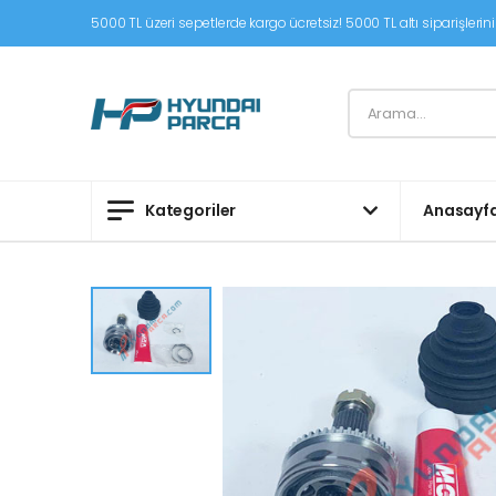
5000 TL üzeri sepetlerde kargo ücretsiz! 5000 TL altı siparişleriniz
Kategoriler
Anasayf