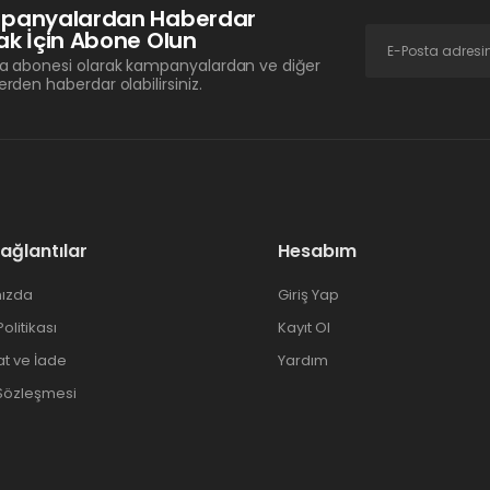
panyalardan Haberdar
k İçin Abone Olun
a abonesi olarak kampanyalardan ve diğer
erden haberdar olabilirsiniz.
Bağlantılar
Hesabım
ızda
Giriş Yap
 Politikası
Kayıt Ol
at ve İade
Yardım
 Sözleşmesi