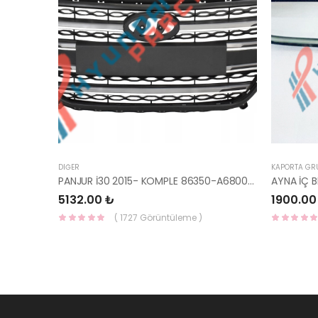
DIĞER
KAPORTA GR
PANJUR İ30 2015- KOMPLE 86350-A6800-YS
5132.00 ₺
1900.00
( 1727 Görüntüleme )