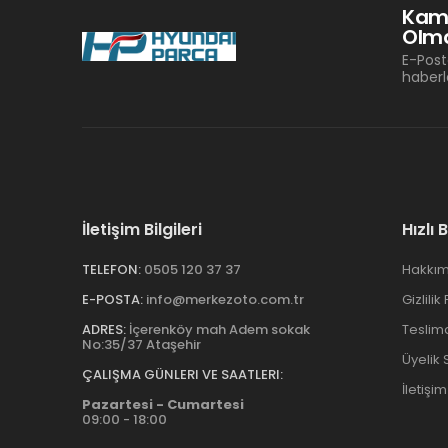
Kam
Olma
E-Post
haberl
İletişim Bilgileri
Hızlı 
TELEFON:
0505 120 37 37
Hakkım
E-POSTA:
info@merkezoto.com.tr
Gizlilik
ADRES:
İçerenköy mah Adem sokak
Teslim
No:35/37 Ataşehir
Üyelik
ÇALIŞMA GÜNLERI VE SAATLERI:
İletişim
Pazartesi - Cumartesi
09:00 - 18:00