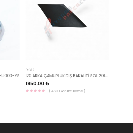
DIĞER
-1J000-YS
İ20 ARKA ÇAMURLUK DIŞ BAKALİTİ SOL 2015- ( PARLAK SİYAH ) 87360-C8000-YS
1950.00 ₺
( 453 Görüntüleme )