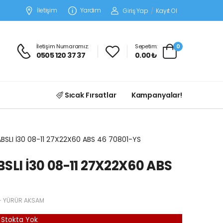
İletişim
Yardım
Giriş Yap
/
Kayıt Ol
İletişim Numaramız:
Sepetim:
0
0505 120 37 37
0.00 ₺
Sıcak Fırsatlar
Kampanyalar!
ABSLI İ30 08-11 27X22X60 ABS 46 70801-YS
SLI İ30 08-11 27X22X60 ABS
- YÜRÜR AKSAM
Stokta Yok