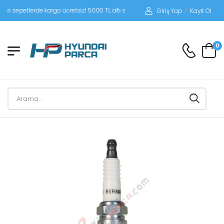
epetlerde kargo ücretsiz! 5000 TL altı siparişlerinizde siparişleriniz alıcı ödemel
Giriş Yap
/
Kayıt Ol
0