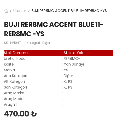
Ürünler
BUJI RER8MC ACCENT BLUE 11- RER8MC -YS
BUJI RER8MC ACCENT BLUE 11-
RER8MC -YS
SK:
HP1947
Kategori:
Diğer
Stok Durumu
:
Stokta Yok
Üretici Kodu
:
RER8MC-
Kalite
:
Yan Sanayi
Marka
:
YS
Ana Kategori
:
Diğer
Alt Kategori
:
KLİPS
Son Kategori
:
KLİPS
Araç Marka
:
Araç Model
:
Araç Yıl
:
470.00 ₺