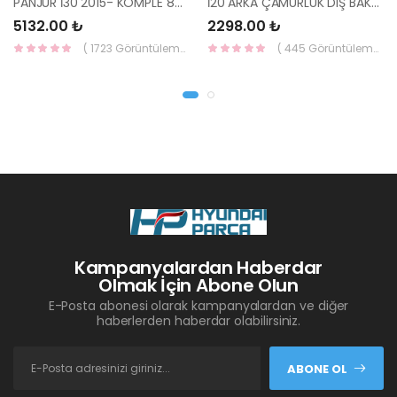
PANJUR İ30 2015- KOMPLE 86350-A6800-YS
İ20 ARKA ÇAMURLUK DIŞ BAKALİTİ SOL 2015- ( PARLAK SİYAH ) 87360-C8000-YS
5132.00 ₺
2298.00 ₺
( 1723 Görüntüleme )
( 445 Görüntüleme )
Kampanyalardan Haberdar
Olmak İçin Abone Olun
E-Posta abonesi olarak kampanyalardan ve diğer
haberlerden haberdar olabilirsiniz.
ABONE OL