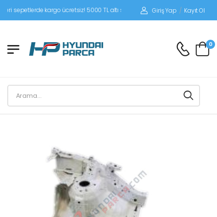
epetlerde kargo ücretsiz! 5000 TL altı siparişlerinizde siparişleriniz alıcı ödemel
Giriş Yap
/
Kayıt Ol
0