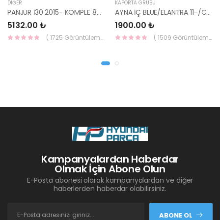
DIĞER
KAPORTA GRUBU
PANJUR İ30 2015- KOMPLE 86350-A6800-YS
AYNA İÇ BLUE/ELANTRA 11-/CEED 10-/RİO 12-/SPORTAGE 11- 85101-3X100-HMC
5132.00 ₺
1900.00 ₺
( 1725 Görüntüleme )
( 1509 Görüntüleme )
Kampanyalardan Haberdar
Olmak İçin Abone Olun
E-Posta abonesi olarak kampanyalardan ve diğer
haberlerden haberdar olabilirsiniz.
ABONE OL