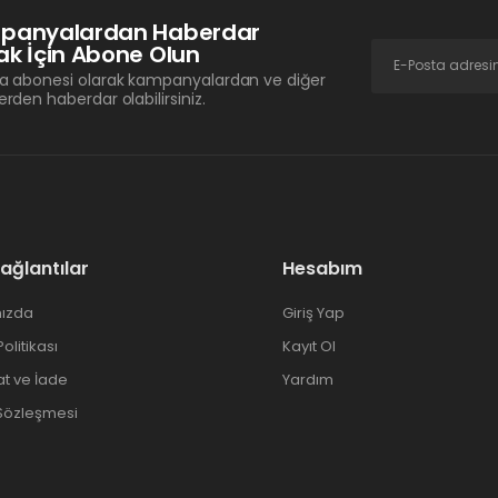
panyalardan Haberdar
k İçin Abone Olun
a abonesi olarak kampanyalardan ve diğer
erden haberdar olabilirsiniz.
Bağlantılar
Hesabım
ızda
Giriş Yap
 Politikası
Kayıt Ol
at ve İade
Yardım
 Sözleşmesi