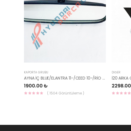
KAPORTA GRUBU
DIĞER
AYNA İÇ BLUE/ELANTRA 11-/CEED 10-/RİO 12-/SPORTAGE 11- 85101-3X100-HMC
1900.00 ₺
2298.00
( 1504 Görüntüleme )