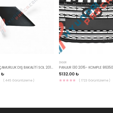
DIĞER
İ20 ARKA ÇAMURLUK DIŞ BAKALİTİ SOL 2015- ( PARLAK SİYAH ) 87360-C8000-YS
 ₺
5132.00 ₺
( 445 Görüntüleme )
( 1723 Görüntüleme )