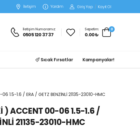
İletişim
Yardım
Giriş Yap
/
Kayıt Ol
İletişim Numaramız:
Sepetim:
0
0505 120 37 37
0.00 ₺
Sıcak Fırsatlar
Kampanyalar!
06 1.5-1.6 / ERA / GETZ BENZİNLİ 21135-23010-HMC
 ) ACCENT 00-06 1.5-1.6 /
ZİNLİ 21135-23010-HMC