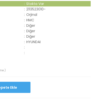
:
Stokta Var
:
2113523010-
:
Orjinal
:
HMC
:
Diğer
:
Diğer
:
Diğer
:
HYUNDAI
:
:
me )
Sepete Ekle