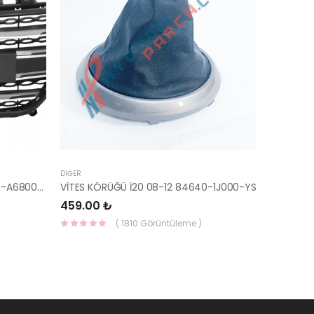
DIĞER
PANJUR İ30 2015- KOMPLE 86350-A6800-YS
VİTES KÖRÜĞÜ İ20 08-12 84640-1J000-YS
459.00 ₺
( 1810 Görüntüleme )