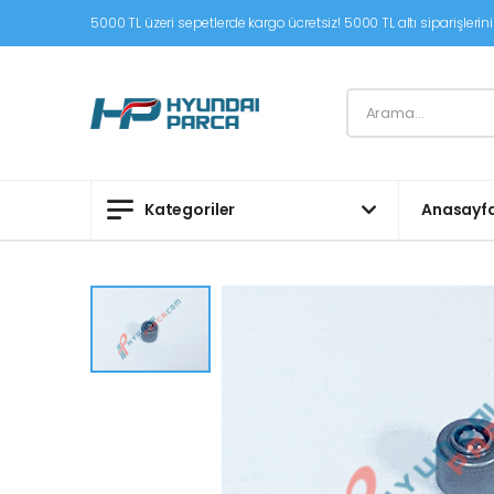
5000 TL üzeri sepetlerde kargo ücretsiz! 5000 TL altı siparişleriniz
Kategoriler
Anasayf