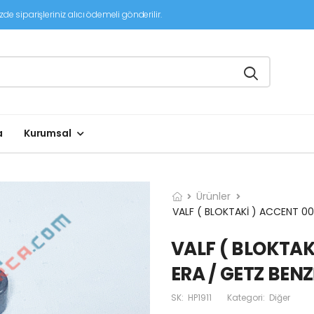
de siparişleriniz alıcı ödemeli gönderilir.
a
Kurumsal
Ürünler
VALF ( BLOKTAKİ ) ACCENT 00-
VALF ( BLOKTAKİ
ERA / GETZ BEN
SK:
HP1911
Kategori:
Diğer