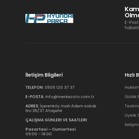
Kam
Olma
E-Post
haberl
İletişim Bilgileri
Hızlı 
TELEFON:
0505 120 37 37
Hakkım
E-POSTA:
info@merkezoto.com.tr
Gizlilik
ADRES:
İçerenköy mah Adem sokak
Teslim
No:35/37 Ataşehir
Üyelik
ÇALIŞMA GÜNLERI VE SAATLERI:
İletişim
Pazartesi - Cumartesi
09:00 - 18:00