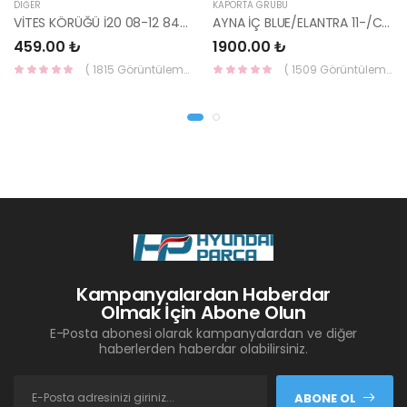
DIĞER
KAPORTA GRUBU
VİTES KÖRÜĞÜ İ20 08-12 84640-1J000-YS
AYNA İÇ BLUE/ELANTRA 11-/CEED 10-/RİO 12-/SPORTAGE 11- 85101-3X100-HMC
459.00 ₺
1900.00 ₺
( 1815 Görüntüleme )
( 1509 Görüntüleme )
Kampanyalardan Haberdar
Olmak İçin Abone Olun
E-Posta abonesi olarak kampanyalardan ve diğer
haberlerden haberdar olabilirsiniz.
ABONE OL