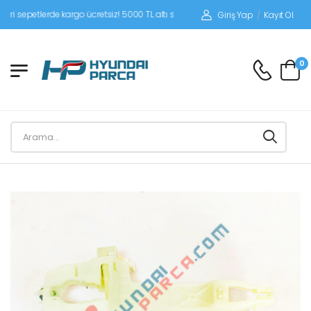
petlerde kargo ücretsiz! 5000 TL altı siparişlerinizde siparişleriniz alıcı ödemeli 
Giriş Yap
/
Kayıt Ol
0