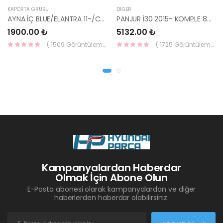
KAPORTA GRUBU
DIĞER
AYNA İÇ BLUE/ELANTRA 11-/CEED 10-/RİO 12-/SPORTAGE 11- 85101-3X100-HMC
PANJUR İ30 2015- KOMPLE 86350-A6800-YS
1900.00 ₺
5132.00 ₺
( 1509 Görüntüleme )
( 1725 Görüntüleme )
Kampanyalardan Haberdar
Olmak İçin Abone Olun
E-Posta abonesi olarak kampanyalardan ve diğer
haberlerden haberdar olabilirsiniz.