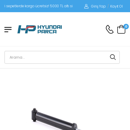
petlerde kargo ücretsiz! 5000 TL altı siparişlerinizde siparişleriniz alıcı ödemeli
Giriş Yap
/
Kayıt Ol
0