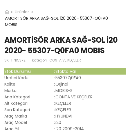
Ürünler
AMORTİSÖR ARKA SAĞ-SOL İ20 2020- 55307-Q0FA0
MOBIS
AMORTİSÖR ARKA SAĞ-SOL İ20
2020- 55307-Q0FA0 MOBIS
SK:
HN15372
Kategori:
CONTA VE KEÇELER
Stok Durumu
:
Stokta Var
Üretici Kodu
:
55307Q0FA0
Kalite
:
Orjinal
Marka
:
MOBIS-S
Ana Kategori
:
CONTA VE KEÇELER
Alt Kategori
:
KEÇELER
Son Kategori
:
KEÇELER
Araç Marka
:
HYUNDAI
Araç Model
:
i20
Araç Yıl
:
İ20 2009-2014