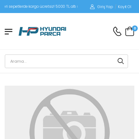
sepetlerde kargo ücretsiz! 5000 TL altı siparişlerinizde siparişleriniz alıcı ödeme
Giriş Yap
/
Kayıt Ol
0