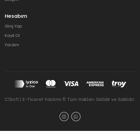
Hesabım
Giriş Yap
Kayıt Ol
Yardım
C1Soft | E-Ticaret Yazılımı © Tüm Hakları Gizlidir ve Saklıdır.