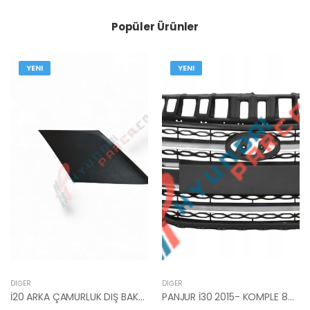
Popüler Ürünler
YENI
YENI
DIĞER
DIĞER
İ20 ARKA ÇAMURLUK DIŞ BAKALİTİ SOL 2015- ( PARLAK SİYAH ) 87360-C8000-YS
PANJUR İ30 2015- KOMPLE 86350-A6800-YS