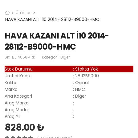
Ürünler
HAVA KAZANI ALT İ10 2014- 28112-B9000-HMC
HAVA KAZANI ALT İ10 2014-
28112-B9000-HMC
SK:
BE14658MRK
Kategori:
Diğer
Stok Durumu
:
Stokta Yok
Üretici Kodu
:
28112B9000
Kalite
:
Orjinal
Marka
:
HMC
Ana Kategori
:
Diğer
Araç Marka
:
Araç Model
:
Araç Yıl
:
828.00 ₺