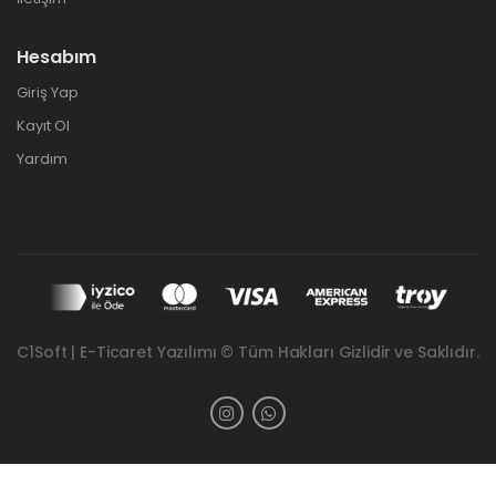
Hesabım
Giriş Yap
Kayıt Ol
Yardım
C1Soft | E-Ticaret Yazılımı © Tüm Hakları Gizlidir ve Saklıdır.