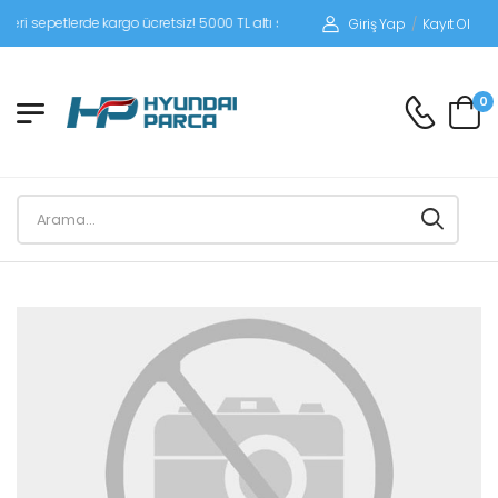
sepetlerde kargo ücretsiz! 5000 TL altı siparişlerinizde siparişleriniz alıcı ödeme
Giriş Yap
/
Kayıt Ol
0