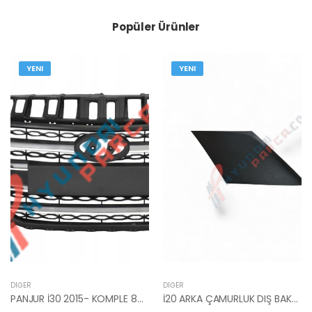
Popüler Ürünler
YENI
YENI
DIĞER
DIĞER
PANJUR İ30 2015- KOMPLE 86350-A6800-YS
İ20 ARKA ÇAMURLUK DIŞ BAKALİTİ SOL 2015- ( PARLAK SİYAH ) 87360-C8000-YS