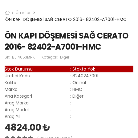
Ürünler
ÖN KAPI DÖŞEMESİ SAĞ CERATO 2016- 82402-A7001-HMC
ÖN KAPI DÖŞEMESİ SAĞ CERATO
2016- 82402-A7001-HMC
SK:
BE14653MRK
Kategori:
Diğer
Stok Durumu
:
Stokta Yok
Üretici Kodu
:
82402A7001
Kalite
:
Orjinal
Marka
:
HMC
Ana Kategori
:
Diğer
Araç Marka
:
Araç Model
:
Araç Yıl
:
4824.00 ₺